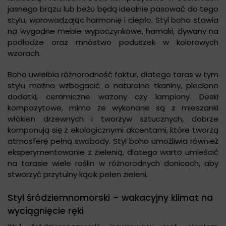
jasnego brązu lub beżu będą idealnie pasować do tego
stylu, wprowadzając harmonię i ciepło. Styl boho stawia
na wygodne meble wypoczynkowe, hamaki, dywany na
podłodze oraz mnóstwo poduszek w kolorowych
wzorach.
Boho uwielbia różnorodność faktur, dlatego taras w tym
stylu można wzbogacić o naturalne tkaniny, plecione
dodatki, ceramiczne wazony czy lampiony. Deski
kompozytowe, mimo że wykonane są z mieszanki
włókien drzewnych i tworzyw sztucznych, dobrze
komponują się z ekologicznymi akcentami, które tworzą
atmosferę pełną swobody. Styl boho umożliwia również
eksperymentowanie z zielenią, dlatego warto umieścić
na tarasie wiele roślin w różnorodnych donicach, aby
stworzyć przytulny kącik pełen zieleni.
Styl śródziemnomorski – wakacyjny klimat na
wyciągnięcie ręki