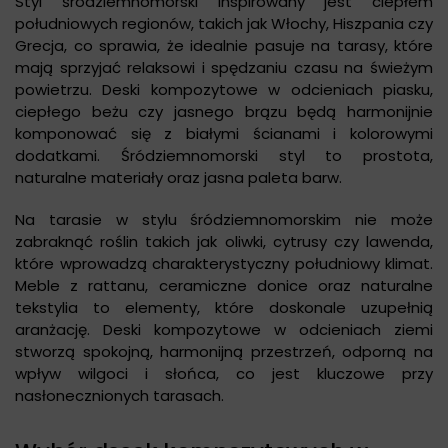
Styl śródziemnomorski inspirowany jest ciepłem
południowych regionów, takich jak Włochy, Hiszpania czy
Grecja, co sprawia, że idealnie pasuje na tarasy, które
mają sprzyjać relaksowi i spędzaniu czasu na świeżym
powietrzu. Deski kompozytowe w odcieniach piasku,
ciepłego beżu czy jasnego brązu będą harmonijnie
komponować się z białymi ścianami i kolorowymi
dodatkami. Śródziemnomorski styl to prostota,
naturalne materiały oraz jasna paleta barw.
Na tarasie w stylu śródziemnomorskim nie może
zabraknąć roślin takich jak oliwki, cytrusy czy lawenda,
które wprowadzą charakterystyczny południowy klimat.
Meble z rattanu, ceramiczne donice oraz naturalne
tekstylia to elementy, które doskonale uzupełnią
aranżację. Deski kompozytowe w odcieniach ziemi
stworzą spokojną, harmonijną przestrzeń, odporną na
wpływ wilgoci i słońca, co jest kluczowe przy
nasłonecznionych tarasach.