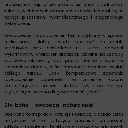
aranżacjach najczęściej stosuje się deski o jednolitym
kolorze, w chłodnych odcieniach szarości lub grafitu, co
nadaje przestrzeni minimalistycznego i eleganckiego
wykończenia.
Nowoczesny taras powinien być urządzony w sposób
funkcjonalny, dlatego warto postawić na meble
modułowe oraz oświetlenie LED, które podkreśli
wyrafinowany charakter aranżacji. Szklane balustrady,
metalowe elementy oraz proste donice z wysokimi
trawami to dodatki, które doskonale dopełnią wygląd
takiego tarasu. Deski kompozytowe zapewnią
równocześnie odporność na zmienne warunki
atmosferyczne, co jest istotne przy nowoczesnym
stylu, który stawia na długowieczność i jakość.
Styl boho – swoboda i naturalność
Styl boho to inspiracja naturą i swobodą, dlatego taras
urządzony w tej estetyce powinien emanować
lekkością i relaksem. Deski kompozytowe w odcieniach