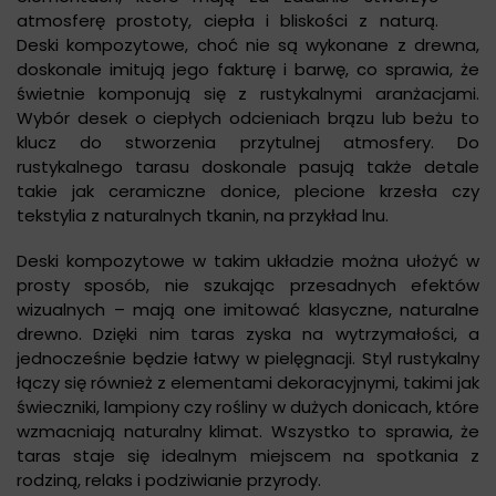
atmosferę prostoty, ciepła i bliskości z naturą.
Deski kompozytowe, choć nie są wykonane z drewna,
doskonale imitują jego fakturę i barwę, co sprawia, że
świetnie komponują się z rustykalnymi aranżacjami.
Wybór desek o ciepłych odcieniach brązu lub beżu to
klucz do stworzenia przytulnej atmosfery. Do
rustykalnego tarasu doskonale pasują także detale
takie jak ceramiczne donice, plecione krzesła czy
tekstylia z naturalnych tkanin, na przykład lnu.
Deski kompozytowe w takim układzie można ułożyć w
prosty sposób, nie szukając przesadnych efektów
wizualnych – mają one imitować klasyczne, naturalne
drewno. Dzięki nim taras zyska na wytrzymałości, a
jednocześnie będzie łatwy w pielęgnacji. Styl rustykalny
łączy się również z elementami dekoracyjnymi, takimi jak
świeczniki, lampiony czy rośliny w dużych donicach, które
wzmacniają naturalny klimat. Wszystko to sprawia, że
taras staje się idealnym miejscem na spotkania z
rodziną, relaks i podziwianie przyrody.