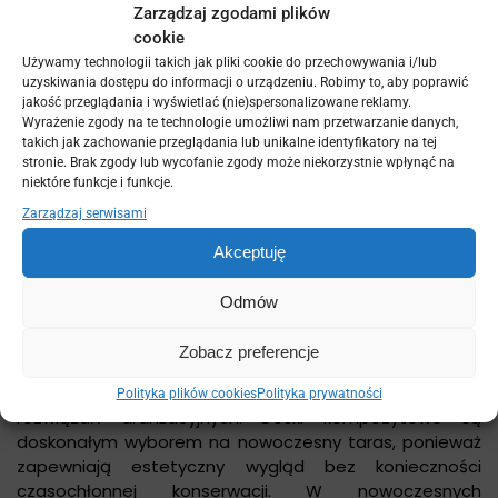
Zarządzaj zgodami plików
cookie
Używamy technologii takich jak pliki cookie do przechowywania i/lub
uzyskiwania dostępu do informacji o urządzeniu. Robimy to, aby poprawić
jakość przeglądania i wyświetlać (nie)spersonalizowane reklamy.
Wyrażenie zgody na te technologie umożliwi nam przetwarzanie danych,
takich jak zachowanie przeglądania lub unikalne identyfikatory na tej
stronie. Brak zgody lub wycofanie zgody może niekorzystnie wpłynąć na
niektóre funkcje i funkcje.
Zarządzaj serwisami
Akceptuję
Odmów
woczesny to połączenie elegancji i innowacyjnych
Zobacz preferencje
rozwiązań, dlatego taras w tej estetyce wymaga
materiałów najwyższej jakości oraz przemyślanych
Polityka plików cookies
Polityka prywatności
rozwiązań aranżacyjnych. Deski kompozytowe są
doskonałym wyborem na nowoczesny taras, ponieważ
zapewniają estetyczny wygląd bez konieczności
czasochłonnej konserwacji. W nowoczesnych