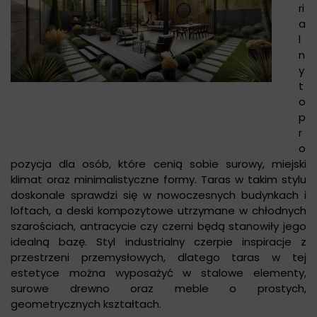
ri
a
l
n
y
t
o
p
r
o
pozycja dla osób, które cenią sobie surowy, miejski
klimat oraz minimalistyczne formy. Taras w takim stylu
doskonale sprawdzi się w nowoczesnych budynkach i
loftach, a deski kompozytowe utrzymane w chłodnych
szarościach, antracycie czy czerni będą stanowiły jego
idealną bazę. Styl industrialny czerpie inspiracje z
przestrzeni przemysłowych, dlatego taras w tej
estetyce można wyposażyć w stalowe elementy,
surowe drewno oraz meble o prostych,
geometrycznych kształtach.