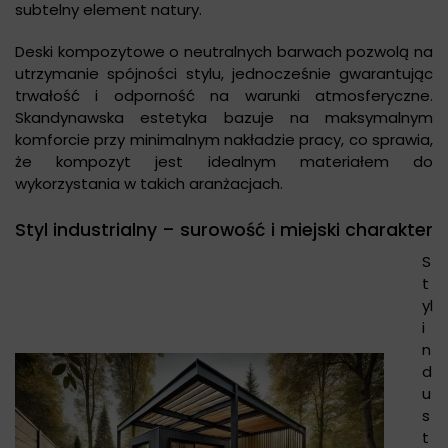
subtelny element natury.
Deski kompozytowe o neutralnych barwach pozwolą na
utrzymanie spójności stylu, jednocześnie gwarantując
trwałość i odporność na warunki atmosferyczne.
Skandynawska estetyka bazuje na maksymalnym
komforcie przy minimalnym nakładzie pracy, co sprawia,
że kompozyt jest idealnym materiałem do
wykorzystania w takich aranżacjach.
Styl industrialny – surowość i miejski charakter
S
t
yl
i
n
d
u
s
t