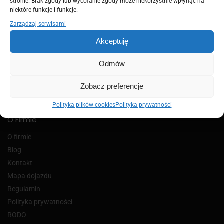
stronie. Brak zgody lub wycofanie zgody może niekorzystnie wpłynąć na
niektóre funkcje i funkcje.
Zarządzaj serwisami
Akceptuję
Odmów
adres firmy:
ul.Wernera 67
Zobacz preferencje
26-600 Radom
Polityka plików cookies
Polityka prywatności
O Firmie
O firmie
Blog
Kontakt
Mapa dojazdu
Regulamin
Polityka prywatności
RODO