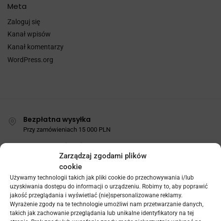
Meta
Zaloguj się
Kanał wpisów
Kanał komentarzy
WordPress.org
Bezpłatna wysyłka
Przy zamówieniach 15 000 PLN
Szybka realizacja
Zarządzaj zgodami plików
Wysyłka od 2 do 21 dni roboczych
cookie
Dostawy zagraniczne
Używamy technologii takich jak pliki cookie do przechowywania i/lub
Oferta dla krajów UE
uzyskiwania dostępu do informacji o urządzeniu. Robimy to, aby poprawić
jakość przeglądania i wyświetlać (nie)spersonalizowane reklamy.
Bezpieczne płatności
Wyrażenie zgody na te technologie umożliwi nam przetwarzanie danych,
PayPal / MasterCard / Visa
takich jak zachowanie przeglądania lub unikalne identyfikatory na tej