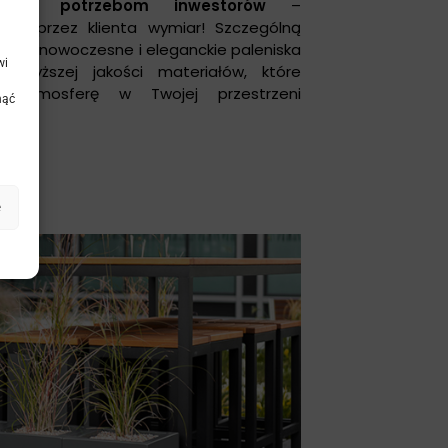
alnym potrzebom inwestorów
–
ny przez klienta wymiar! Szczególną
 ultra nowoczesne i eleganckie paleniska
wi
jwyższej jakości materiałów, które
ą atmosferę w Twojej przestrzeni
nąć
e