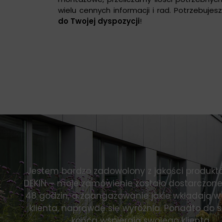
wielu cennych informacji i rad. Potrzebujes
do Twojej dyspozycji
!
Jestem bardzo zadowolony z jakości produkt
DEKIN – moje zamówienie zostało dostarczone
48 godzin, a zaangażowanie jakie wkładają w
klienta, naprawdę się wyróżnia. Ponadto do
końca wspierają swojego klienta.