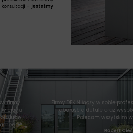
z konsultacji –
jesteśmy
ów firmy
Firmy DEKIN łączy w sobie profe
 w ciągu
dbałość o detale oraz wysok
 obsługę
Polecam wszytskim 
 samego
Robert Cieśl