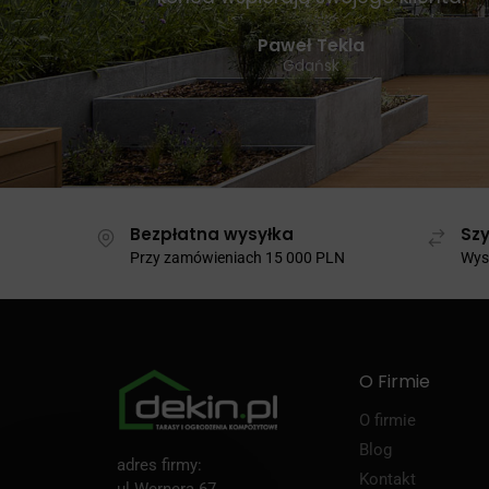
Paweł Tekla
Gdańsk
Bezpłatna wysyłka
Szy
Przy zamówieniach 15 000 PLN
Wysy
O Firmie
O firmie
Blog
adres firmy:
Kontakt
ul.Wernera 67