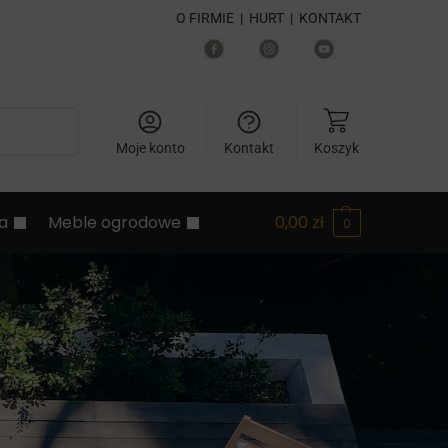
O FIRMIE
|
HURT
|
KONTAKT
Szukaj
Moje konto
Kontakt
Koszyk
ia
Meble ogrodowe
0,00
zł
0