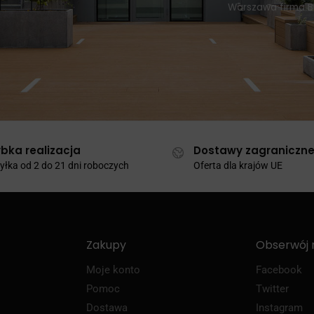
Warszawa firma 
bka realizacja
Dostawy zagraniczn
łka od 2 do 21 dni roboczych
Oferta dla krajów UE
Zakupy
Obserwój 
Moje konto
Facebook
Pomoc
Twitter
Dostawa
Instagram