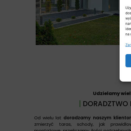
Uży
dos
wyś
nam
ide
na 
Zar
Udzielamy wiel
|
DORADZTWO I
Od wielu lat
doradzamy naszym klient
zmierzyć taras, schody, jak prawidł
montażowe, przeliczamy ilości potrzebnyc