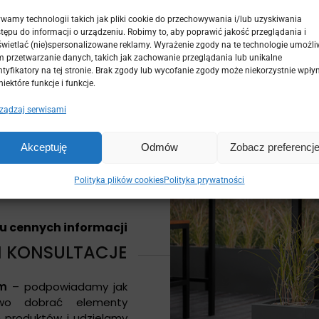
odpowiadały
indywidu
wykonujemy deski na poda
wamy technologii takich jak pliki cookie do przechowywania i/lub uzyskiwania
tępu do informacji o urządzeniu. Robimy to, aby poprawić jakość przeglądania i
pozycją w naszej ofercie są
wietlać (nie)spersonalizowane reklamy. Wyrażenie zgody na te technologie umożli
ogrodowe, wykonane z na
 przetwarzanie danych, takich jak zachowanie przeglądania lub unikalne
zapewnią niepowtarzaln
ntyfikatory na tej stronie. Brak zgody lub wycofanie zgody może niekorzystnie wpły
wypoczynkowej.
niektóre funkcje i funkcje.
ządzaj serwisami
Akceptuję
Odmów
Zobacz preferencj
Polityka plików cookies
Polityka prywatności
u cennych informacji
 KONSULTACJE
om
– podpowiadamy jak
owo dobrać elementy
h produktów i udzielamy