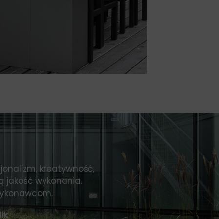
sjonalizm, kreatywność,
ą jakość wykonania.
wykonawcom.
ik