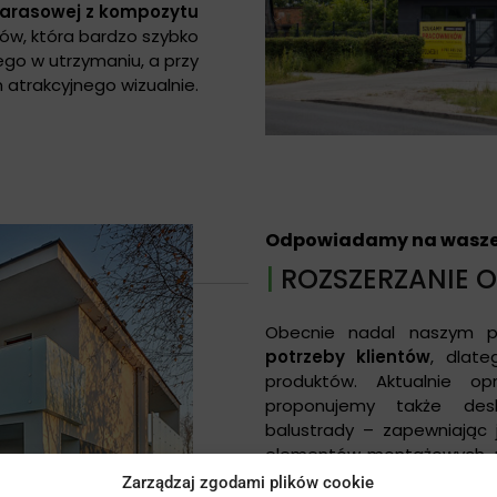
tarasowej z kompozytu
ów, która bardzo szybko
ego w utrzymaniu, a przy
 atrakcyjnego wizualnie.
Odpowiadamy na wasze
|
ROZSZERZANIE O
Obecnie nadal naszym p
potrzeby klientów
, dlat
produktów. Aktualnie o
proponujemy także desk
balustrady – zapewniając
elementów montażowych, n
wykończeniowych. Kładzie
Zarządzaj zgodami plików cookie