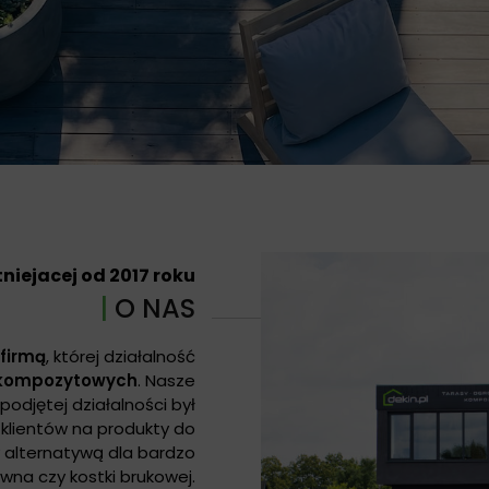
tniejacej od 2017 roku
|
O NAS
 firmą
, której działalność
 kompozytowych
. Nasze
 podjętej działalności był
klientów na produkty do
 alternatywą dla bardzo
na czy kostki brukowej.