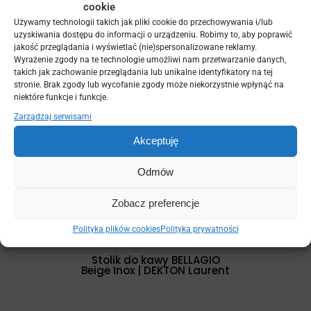
cookie
Używamy technologii takich jak pliki cookie do przechowywania i/lub
uzyskiwania dostępu do informacji o urządzeniu. Robimy to, aby poprawić
jakość przeglądania i wyświetlać (nie)spersonalizowane reklamy.
Podwójny stolik do kawy wysoki BELLAGIO
Beige Inox | DEKTON Laurent
Wyrażenie zgody na te technologie umożliwi nam przetwarzanie danych,
takich jak zachowanie przeglądania lub unikalne identyfikatory na tej
stronie. Brak zgody lub wycofanie zgody może niekorzystnie wpłynąć na
niektóre funkcje i funkcje.
Zarządzaj serwisami
Akceptuję
Odmów
Zobacz preferencje
Polityka plików cookies
Polityka prywatności
Stolik do kawy BELLAGIO
Beige Inox | DEKTON Laurent