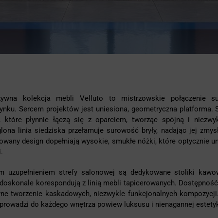
zywna kolekcja mebli Velluto to mistrzowskie połączenie s
nku. Sercem projektów jest uniesiona, geometryczna platforma. S
, które płynnie łączą się z oparciem, tworząc spójną i niezwy
lona linia siedziska przełamuje surowość bryły, nadając jej zmy
owany design dopełniają wysokie, smukłe nóżki, które optycznie u
.
ym uzupełnieniem strefy salonowej są dedykowane stoliki kawo
doskonale korespondują z linią mebli tapicerowanych. Dostępnoś
ne tworzenie kaskadowych, niezwykle funkcjonalnych kompozycji
prowadzi do każdego wnętrza powiew luksusu i nienagannej estetyk