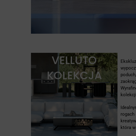
VELLUTO
Eksklu
wypoczy
KOLEKCJA
poduch
zaokrąg
Wyrafin
kolekcji
Idealn
rogach 
kreatyw
która w