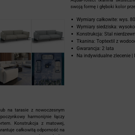
AquaProtect tkanina skuteczn
swoją formę i głęboki kolor pr
Wymiary całkowite: wys. 80 
Wymiary siedziska: wysoko
Konstrukcja: Stal nierdzewn
Tkanina: Toptextil z wodo
Gwarancja: 2 lata
Na indywidualne zlecenie |
 lub na tarasie z nowoczesnym
ypoczynkowy harmonijnie łączy
rtem. Konstrukcja z matowej,
warantuje całkowitą odporność na