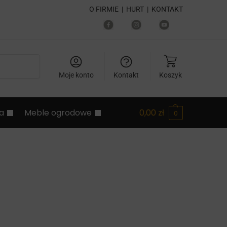
O FIRMIE
|
HURT
|
KONTAKT
Szukaj
Moje konto
Kontakt
Koszyk
ia
Meble ogrodowe
0,00
zł
0