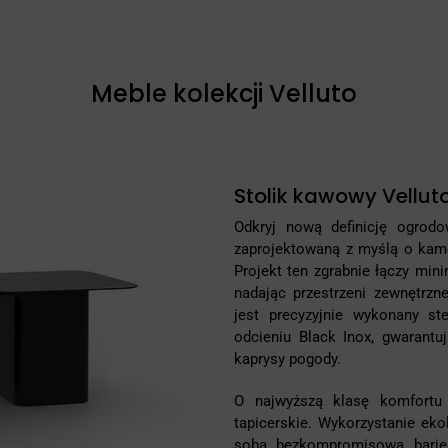
Meble kolekcji Velluto
Stolik kawowy Velluto
Odkryj nową definicję ogrod
zaprojektowaną z myślą o kamer
Projekt ten zgrabnie łączy min
nadając przestrzeni zewnętrzn
jest precyzyjnie wykonany st
odcieniu Black Inox, gwarantu
kaprysy pogody.
O najwyższą klasę komfortu
tapicerskie. Wykorzystanie ekol
sobą bezkompromisową barie