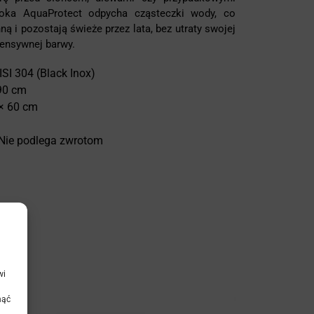
łoka AquaProtect odpycha cząsteczki wody, co
ą i pozostają świeże przez lata, bez utraty swojej
tensywnej barwy.
ISI 304 (Black Inox)
 90 cm
 × 60 cm
 Nie podlega zwrotom
wi
nąć