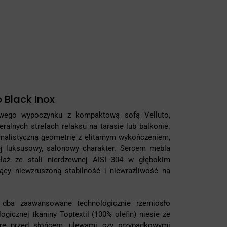
 Black Inox
owego wypoczynku z kompaktową sofą Velluto,
alnych strefach relaksu na tarasie lub balkonie.
imalistyczną geometrię z elitarnym wykończeniem,
ej luksusowy, salonowy charakter. Sercem mebla
elaż ze stali nierdzewnej AISI 304 w głębokim
jący niewzruszoną stabilność i niewrażliwość na
 dba zaawansowane technologicznie rzemiosło
ogicznej tkaniny Toptextil (100% olefin) niesie ze
rę przed słońcem, ulewami czy przypadkowymi