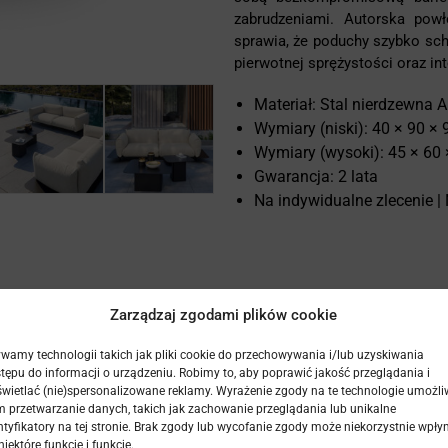
zabrudzeniami. Autorska pow
sprawia, że poduchy szybko schn
pierwotnej sprężystości oraz in
Materiał: Stal nierdzewna A
Wymiary (niski): 40 × 90 ×
Wymiary (wysoki): 45 × 60
Gwarancja: 2 lata
Na indywidualne zlecenie |
Zarządzaj zgodami plików cookie
ox
wamy technologii takich jak pliki cookie do przechowywania i/lub uzyskiwania
tępu do informacji o urządzeniu. Robimy to, aby poprawić jakość przeglądania i
kolekcji Velluto to synonim
wietlać (nie)spersonalizowane reklamy. Wyrażenie zgody na te technologie umożli
rtu. Mebel charakteryzuje się
 przetwarzanie danych, takich jak zachowanie przeglądania lub unikalne
ntyfikatory na tej stronie. Brak zgody lub wycofanie zgody może niekorzystnie wpły
tóre doskonale komponują się z
niektóre funkcje i funkcje.