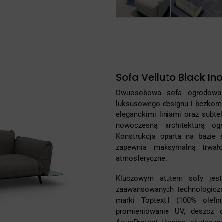
Sofa Velluto Black In
Dwuosobowa sofa ogrodowa z
luksusowego designu i bezkom
eleganckimi liniami oraz subt
nowoczesną architekturą og
Konstrukcja oparta na bazie s
zapewnia maksymalną trwał
atmosferyczne.
Kluczowym atutem sofy jest
zaawansowanych technologiczn
marki Toptextil (100% olefi
promieniowanie UV, deszcz or