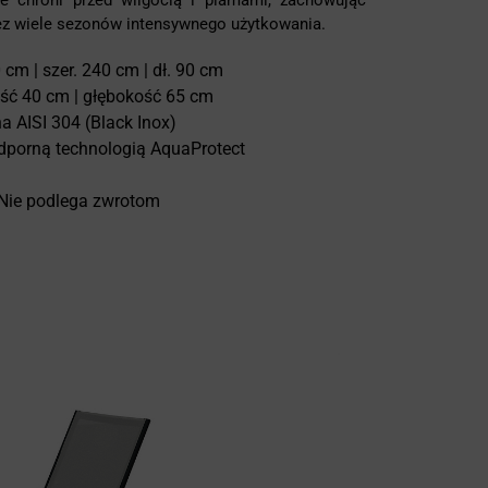
ie chroni przed wilgocią i plamami, zachowując
zez wiele sezonów intensywnego użytkowania.
cm | szer. 240 cm | dł. 90 cm
ść 40 cm | głębokość 65 cm
a AISI 304 (Black Inox)
odporną technologią AquaProtect
 Nie podlega zwrotom