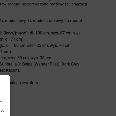
aw oferuje nieograniczone możliwości aranżacji
 1x moduł lewy, 1x moduł środkowy, 1x moduł
(lewy/prawy): dł. 100 cm, szer. 87 cm, wys.
m, gł. 71 cm).
: dł. 100 cm, szer. 85 cm, wys. 70 cm
71 cm).
cm, szer. 89 cm, wys. 38 cm.
Sunbrella®: Beige (Wander Pilat), Dark Grey
est Kaolin).
 Nie podlega zwrotom
wi
nąć