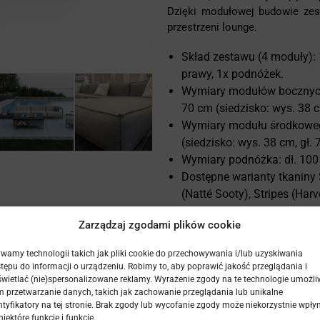
Dzięki modułowej budowie zest
przestrzeni lounge.
Skład zestawu (4 moduły):
prawy, 1x podnóżek.
Wymiary modułów bocznych 
70 cm (siedzisko: wys. 38 c
Wymiary modułu środkowego
(siedzisko: wys. 38 cm, gł. 
Wymiary podnóżka: dł. 100 
Dostępne warianty tkaniny 
(Natté Sooty), Stripes (Harv
Gwarancja: 2 lata
Zarządzaj zgodami plików cookie
Na indywidualne zlecenie |
wamy technologii takich jak pliki cookie do przechowywania i/lub uzyskiwania
tępu do informacji o urządzeniu. Robimy to, aby poprawić jakość przeglądania i
wietlać (nie)spersonalizowane reklamy. Wyrażenie zgody na te technologie umożli
 przetwarzanie danych, takich jak zachowanie przeglądania lub unikalne
ntyfikatory na tej stronie. Brak zgody lub wycofanie zgody może niekorzystnie wpły
niektóre funkcje i funkcje.