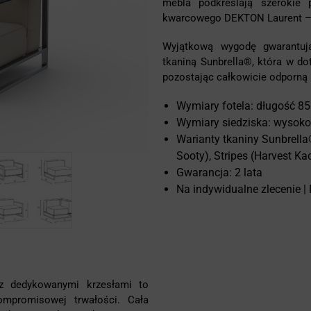
mebla podkreślają szerokie 
kwarcowego DEKTON Laurent – gł
Wyjątkową wygodę gwarantuj
tkaniną Sunbrella®, która w do
pozostając całkowicie odporną 
Wymiary fotela: długość 8
Wymiary siedziska: wysoko
Warianty tkaniny Sunbrella®
Sooty), Stripes (Harvest Kao
Gwarancja: 2 lata
Na indywidualne zlecenie |
z dedykowanymi krzesłami to
kompromisowej trwałości. Cała