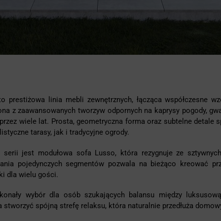
to prestiżowa linia mebli zewnętrznych, łącząca współczesne 
ona z zaawansowanych tworzyw odpornych na kaprysy pogody, gwa
przez wiele lat. Prosta, geometryczna forma oraz subtelne detale s
istyczne tarasy, jak i tradycyjne ogrody.
 serii jest modułowa sofa Lusso, która rezygnuje ze sztywnyc
iania pojedynczych segmentów pozwala na bieżąco kreować pr
ki dla wielu gości.
konały wybór dla osób szukających balansu między luksusową 
 stworzyć spójną strefę relaksu, która naturalnie przedłuża domow