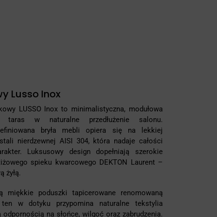
y Lusso Inox
kowy LUSSO Inox to minimalistyczna, modułowa
a taras w naturalne przedłużenie salonu.
definiowana bryła mebli opiera się na lekkiej
stali nierdzewnej AISI 304, która nadaje całości
rakter. Luksusowy design dopełniają szerokie
stiżowego spieku kwarcowego DEKTON Laurent –
ą żyłą.
ją miękkie poduszki tapicerowane renomowaną
 ten w dotyku przypomina naturalne tekstylia
 odpornością na słońce, wilgoć oraz zabrudzenia.