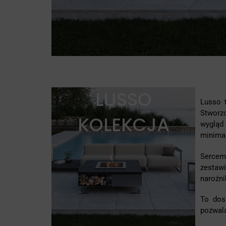
LUSSO
Lusso 
Stworz
KOLEKCJA
wygląd 
minimal
Sercem
zestaw
narożni
To dos
pozwala