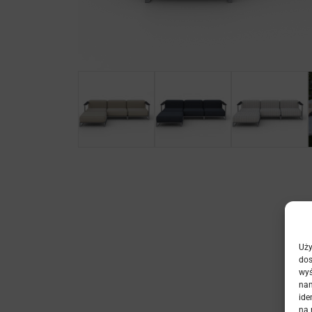
Uży
dos
wyś
nam
ide
na 