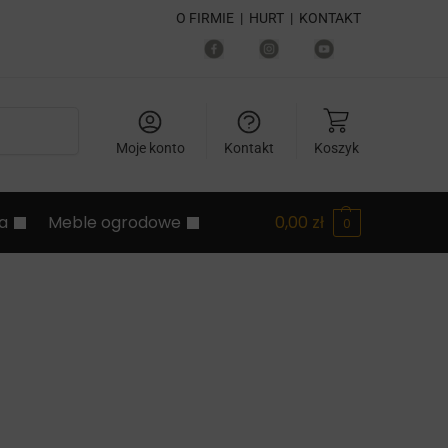
O FIRMIE
|
HURT
|
KONTAKT
Szukaj
Moje konto
Kontakt
Koszyk
ia
Meble ogrodowe
0,00
zł
0