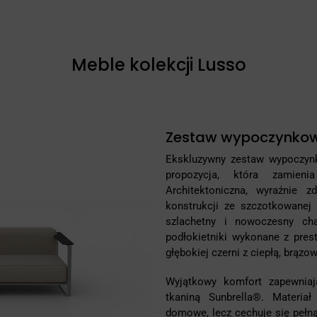
Meble kolekcji Lusso
Zestaw wypoczynkow
Ekskluzywny zestaw wypoczyn
propozycja, która zamieni
Architektoniczna, wyraźnie z
konstrukcji ze szczotkowanej 
szlachetny i nowoczesny cha
podłokietniki wykonane z pre
głębokiej czerni z ciepłą, brązow
Wyjątkowy komfort zapewnia
tkaniną Sunbrella®. Materiał
domowe, lecz cechuje się pełną