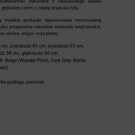
podłokietniki wykonane z luksusowego spieku
ębokiej czerni z ciepłą, brązową żyłą.
ą miękkie poduszki tapicerowane renomowaną
tyku przypomina naturalne materiały wnętrzarskie,
na słońce, wilgoć oraz plamy.
5 cm, szerokość 89 cm, wysokość 65 cm.
ść 38 cm, głębokość 60 cm.
: Beige (Wander Pilat), Dark Grey (Natté
lin).
 Nie podlega zwrotom