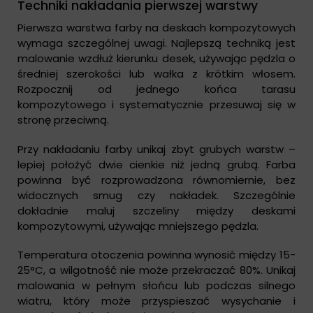
Techniki nakładania pierwszej warstwy
Pierwsza warstwa farby na deskach kompozytowych
wymaga szczególnej uwagi. Najlepszą techniką jest
malowanie wzdłuż kierunku desek, używając pędzla o
średniej szerokości lub wałka z krótkim włosem.
Rozpocznij od jednego końca tarasu
kompozytowego i systematycznie przesuwaj się w
stronę przeciwną.
Przy nakładaniu farby unikaj zbyt grubych warstw –
lepiej położyć dwie cienkie niż jedną grubą. Farba
powinna być rozprowadzona równomiernie, bez
widocznych smug czy nakładek. Szczególnie
dokładnie maluj szczeliny między deskami
kompozytowymi, używając mniejszego pędzla.
Temperatura otoczenia powinna wynosić między 15-
25°C, a wilgotność nie może przekraczać 80%. Unikaj
malowania w pełnym słońcu lub podczas silnego
wiatru, który może przyspieszać wysychanie i