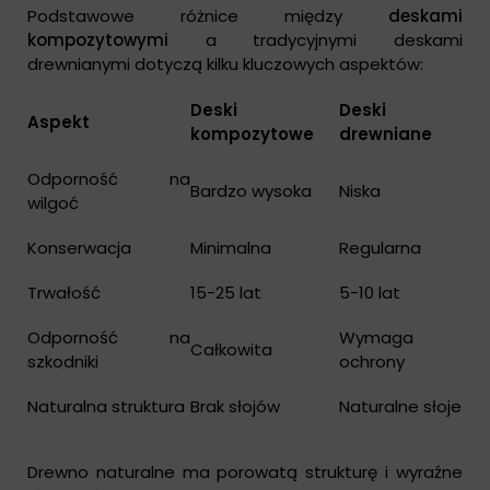
Podstawowe różnice między
deskami
kompozytowymi
a tradycyjnymi deskami
drewnianymi dotyczą kilku kluczowych aspektów:
Deski
Deski
Aspekt
kompozytowe
drewniane
Odporność na
Bardzo wysoka
Niska
wilgoć
Konserwacja
Minimalna
Regularna
Trwałość
15-25 lat
5-10 lat
Odporność na
Wymaga
Całkowita
szkodniki
ochrony
Naturalna struktura
Brak słojów
Naturalne słoje
Drewno naturalne ma porowatą strukturę i wyraźne