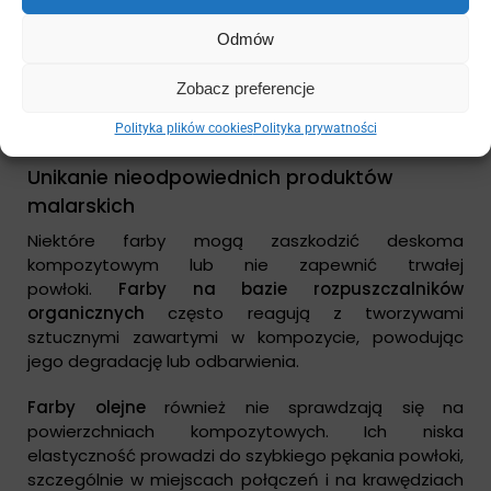
wytrzymałość
trudniejsza aplikacja
Odmów
Może pękać przy
Dobra
Alkidowa
zmianach
Zobacz preferencje
przyczepność
temperatury
Polityka plików cookies
Polityka prywatności
Unikanie nieodpowiednich produktów
malarskich
Niektóre farby mogą zaszkodzić deskoma
kompozytowym lub nie zapewnić trwałej
powłoki.
Farby na bazie rozpuszczalników
organicznych
często reagują z tworzywami
sztucznymi zawartymi w kompozycie, powodując
jego degradację lub odbarwienia.
Farby olejne
również nie sprawdzają się na
powierzchniach kompozytowych. Ich niska
elastyczność prowadzi do szybkiego pękania powłoki,
szczególnie w miejscach połączeń i na krawędziach