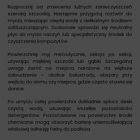
Rozpocznij od zmiecenia luźnych zanieczyszczeń
szeroką szczotką. Następnie przygotuj roztwór do
mycia, mieszając ciepłą wodę z delikatnym środkiem
odtłuszczającym. Doskonale sprawdzi się neutralny
płyn do mycia naczyń lub specjalistyczny środek do
czyszczenia kompozytów.
Powierzchnię myj metodycznie, sekcja po sekcji,
używając miękkiej szczotki lub gąbki. Szczególną
uwagę zwróć na miejsca narażone na większe
zabrudzenia – okolice balustrady, obszary przy
wejściu do domu czy miejsca, gdzie często stawia się
donice.
Po umyciu całej powierzchni dokładnie spłucz deski
czystą wodą, usuwając wszelkie pozostałości
detergentów. Pozostawione na powierzchni środki
chemiczne mogą utworzyć barierę uniemożliwiającą
właściwą adhezję farby do podłoża.