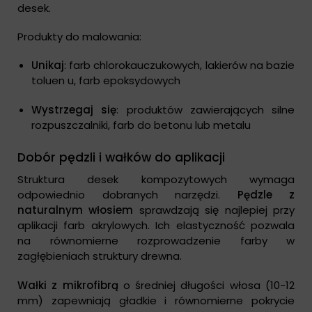
desek.
Produkty do malowania:
Unikaj
: farb chlorokauczukowych, lakierów na bazie
toluen u, farb epoksydowych
Wystrzegaj się
: produktów zawierających silne
rozpuszczalniki, farb do betonu lub metalu
Dobór pędzli i wałków do aplikacji
Struktura desek kompozytowych wymaga
odpowiednio dobranych narzędzi.
Pędzle z
naturalnym włosiem
sprawdzają się najlepiej przy
aplikacji farb akrylowych. Ich elastyczność pozwala
na równomierne rozprowadzenie farby w
zagłębieniach struktury drewna.
Wałki z mikrofibrą
o średniej długości włosa (10-12
mm) zapewniają gładkie i równomierne pokrycie