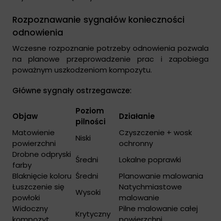
Rozpoznawanie sygnałów konieczności
odnowienia
Wczesne rozpoznanie potrzeby odnowienia pozwala
na planowe przeprowadzenie prac i zapobiega
poważnym uszkodzeniom kompozytu.
Główne sygnały ostrzegawcze:
Poziom
Objaw
Działanie
pilności
Matowienie
Czyszczenie + wosk
Niski
powierzchni
ochronny
Drobne odpryski
Średni
Lokalne poprawki
farby
Blaknięcie koloru
Średni
Planowanie malowania
Łuszczenie się
Natychmiastowe
Wysoki
powłoki
malowanie
Widoczny
Pilne malowanie całej
Krytyczny
kompozyt
powierzchni