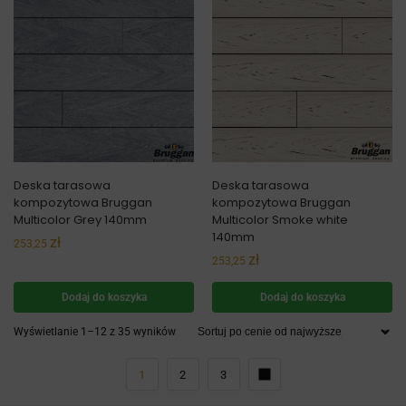
Deska tarasowa
Deska tarasowa
kompozytowa Bruggan
kompozytowa Bruggan
Multicolor Grey 140mm
Multicolor Smoke white
140mm
zł
253,25
zł
253,25
Dodaj do koszyka
Dodaj do koszyka
Wyświetlanie 1–12 z 35 wyników
1
2
3