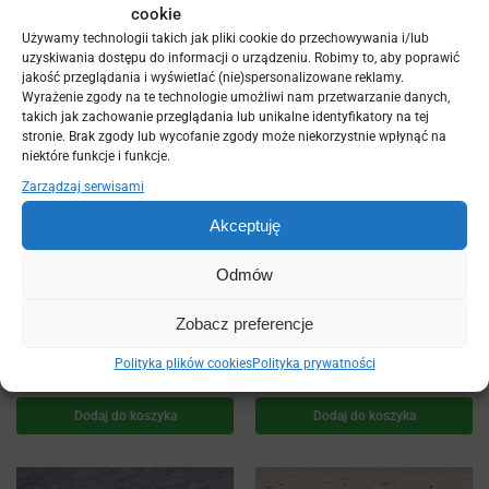
Dodaj do koszyka
Dodaj do koszyka
cookie
Używamy technologii takich jak pliki cookie do przechowywania i/lub
uzyskiwania dostępu do informacji o urządzeniu. Robimy to, aby poprawić
jakość przeglądania i wyświetlać (nie)spersonalizowane reklamy.
Wyrażenie zgody na te technologie umożliwi nam przetwarzanie danych,
takich jak zachowanie przeglądania lub unikalne identyfikatory na tej
stronie. Brak zgody lub wycofanie zgody może niekorzystnie wpłynąć na
niektóre funkcje i funkcje.
Zarządzaj serwisami
Akceptuję
Odmów
Deska tarasowa
Deska tarasowa
kompozytowa Bruggan
kompozytowa Bruggan
Zobacz preferencje
Multicolor Wenge 160mm
Multicolor Cedar 160mm
Polityka plików cookies
Polityka prywatności
zł
zł
270,00
270,00
Dodaj do koszyka
Dodaj do koszyka