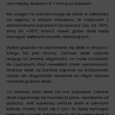
mm między deskami i 6-7 mm przy ścianach.
Ale uwaga! Te wartości mogą się różnić w zależności
od regionu, w którym mieszkasz. W miejscach z
ekstremalnymi wahaniami temperatur (np. od -20°C
zimą do +35°C latem) nawet grube deski będą
wymagać większych szczelin dylatacyjnych.
Wpływ grubości na zachowanie się deski w deszczu i
śniegu też jest istotny. Cieńsze deski szybciej
reagują na zmianę wilgotności, co może prowadzić
do częstszych, choć niewielkich zmian wymiarowych.
Grubsze deski są bardziej odporne na krótkotrwałe
opady, ale długotrwałe narażenie na wilgoć wpływa
na każdą grubość deski.
Co ciekawe, kolor deski też ma znaczenie. Ciemne
deski nagrzewają się mocniej niż jasne, niezależnie od
grubości. Jeśli wybierasz cieńsze deski w ciemnym
kolorze, musisz liczyć się z tym, że będą wymagać
większych szczelin dylatacyjnych niż te same deski w