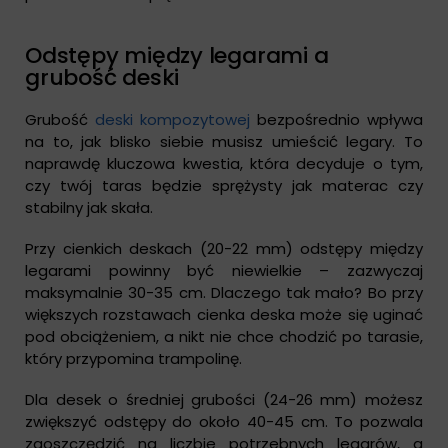
Odstępy między legarami a
grubość deski
Grubość
deski kompozytowej
bezpośrednio wpływa
na to, jak blisko siebie musisz umieścić legary. To
naprawdę kluczowa kwestia, która decyduje o tym,
czy twój taras będzie sprężysty jak materac czy
stabilny jak skała.
Przy cienkich deskach (20-22 mm) odstępy między
legarami powinny być niewielkie – zazwyczaj
maksymalnie 30-35 cm. Dlaczego tak mało? Bo przy
większych rozstawach cienka deska może się uginać
pod obciążeniem, a nikt nie chce chodzić po tarasie,
który przypomina trampolinę.
Dla desek o średniej grubości (24-26 mm) możesz
zwiększyć odstępy do około 40-45 cm. To pozwala
zaoszczędzić na liczbie potrzebnych legarów, a