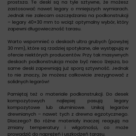
prostsza. Te deski są na tyle sztywne, że możesz
zastosować nawet legary o mniejszych wymiarach.
Jednak nie zalecam oszczędzania na podkonstrukcji
– legary 40×30 mm to wciąż optymalny wybór, który
zapewni długowieczność tarasu.
Warto wspomnieć o deskach ultra grubych (powyżej
30 mm), które są rzadziej spotykane, ale występują w
ofercie niektórych producentów. Przy tak masywnych
deskach podkonstrukcja może być nieco lżejsza, bo
same deski zapewniają już sporą sztywność. Jednak
to nie znaczy, że możesz całkowicie zrezygnować z
solidnych legarów!
Pamiętaj też o materiale podkonstrukcji. Do desek
kompozytowych najlepiej pasują legary
kompozytowe lub aluminiowe. Unikaj legarów
drewnianych – nawet tych z drewna egzotycznego.
Dlaczego? Bo różne materiały inaczej reagują na
zmiany temperatury i wilgotności, co może
prowadzić do naprężeń i uszkodzeń tarasu.