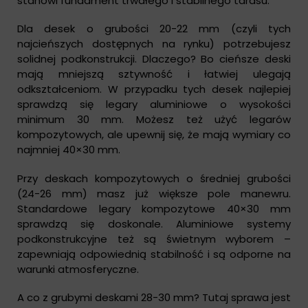
stanowi fundament trwałego i stabilnego tarasu.
Dla desek o grubości 20-22 mm (czyli tych
najcieńszych dostępnych na rynku) potrzebujesz
solidnej podkonstrukcji. Dlaczego? Bo cieńsze deski
mają mniejszą sztywność i łatwiej ulegają
odkształceniom. W przypadku tych desek najlepiej
sprawdzą się legary aluminiowe o wysokości
minimum 30 mm. Możesz też użyć legarów
kompozytowych, ale upewnij się, że mają wymiary co
najmniej 40×30 mm.
Przy deskach kompozytowych o średniej grubości
(24-26 mm) masz już większe pole manewru.
Standardowe legary kompozytowe 40×30 mm
sprawdzą się doskonale. Aluminiowe systemy
podkonstrukcyjne też są świetnym wyborem –
zapewniają odpowiednią stabilność i są odporne na
warunki atmosferyczne.
A co z grubymi deskami 28-30 mm? Tutaj sprawa jest