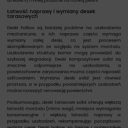
umiarem) i mniej podatne na rozwój pleśni.
Łatwość naprawy i wymiany desek
tarasowych
Deski hollow są bardziej podatne na uszkodzenia
mechaniczne, a ich naprawa często wymaga
wymiany całej deski, co jest procesem
skomplikowanym ze względu na system montażu.
Uszkodzenia struktury komór mogą prowadzić do
szybszej degradacji. Deski kompozytowe solid są
znacznie odporniejsze na uszkodzenia, a
powierzchowne zarysowania można często naprawić
szlifowaniem. Wymiana deski solid jest również
prostsza, a w przypadku poważniejszych uszkodzeń
można rozważyć renowację powierzchni.
Podsumowując, deski tarasowe solid oferują większą
łatwość montażu (mimo wagi), mniejsze wymagania
konserwacyjne i większą łatwość naprawy w
przypadku uszkodzeń, rekompensując początkowo
wyższą cenę. Deski hollow są lżejsze i potencjalnie