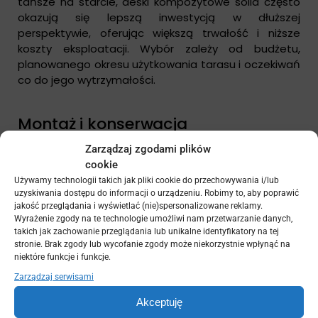
tańsze na starcie, deski kompozytowe solid często
okazują się lepszą inwestycją w dłuższej
perspektywie, oferując większą trwałość i niższe
koszty eksploatacji. Wybór zależy od budżetu,
planowanego okresu użytkowania tarasu i oczekiwań
co do jego wytrzymałości.
Montaż i konserwacja
Zarządzaj zgodami plików
Techniki instalacji desek solid i hollow
cookie
Deski kompozytowe hollow są lżejsze, co ułatwia
Używamy technologii takich jak pliki cookie do przechowywania i/lub
transport, ale wymagają delikatniejszego
uzyskiwania dostępu do informacji o urządzeniu. Robimy to, aby poprawić
jakość przeglądania i wyświetlać (nie)spersonalizowane reklamy.
obchodzenia się podczas montażu ze względu na ich
Wyrażenie zgody na te technologie umożliwi nam przetwarzanie danych,
komorową strukturę. Niezbędne jest użycie
takich jak zachowanie przeglądania lub unikalne identyfikatory na tej
specjalnych klipsów zapewniających odpowiednią
stronie. Brak zgody lub wycofanie zgody może niekorzystnie wpłynąć na
dylatację (5-7 mm) oraz gęstszy rozstaw legarów
niektóre funkcje i funkcje.
(max. 35-40 cm), aby zapobiec uginaniu. Otwarte
Zarządzaj serwisami
końce desek należy zabezpieczyć zaślepkami.
Akceptuję