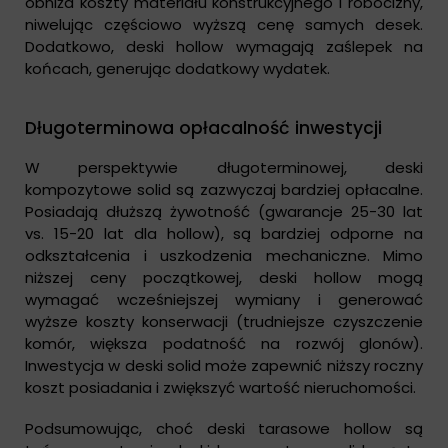
obniża koszty materiału konstrukcyjnego i robocizny,
niwelując częściowo wyższą cenę samych desek.
Dodatkowo, deski hollow wymagają zaślepek na
końcach, generując dodatkowy wydatek.
Długoterminowa opłacalność inwestycji
W perspektywie długoterminowej, deski
kompozytowe solid są zazwyczaj bardziej opłacalne.
Posiadają dłuższą żywotność (gwarancje 25-30 lat
vs. 15-20 lat dla hollow), są bardziej odporne na
odkształcenia i uszkodzenia mechaniczne. Mimo
niższej ceny początkowej, deski hollow mogą
wymagać wcześniejszej wymiany i generować
wyższe koszty konserwacji (trudniejsze czyszczenie
komór, większa podatność na rozwój glonów).
Inwestycja w deski solid może zapewnić niższy roczny
koszt posiadania i zwiększyć wartość nieruchomości.
Podsumowując, choć deski tarasowe hollow są