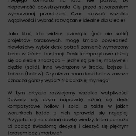
Twojego komfortu na lata. Nie pozwól, by
niepewność powstrzymała Cię przed stworzeniem
wymarzonej przestrzeni. Czas rozwiać wszelkie
wątpliwości i wybrać rozwiązanie idealne dla Ciebie!
Jako ktoś, kto widział dziesiątki (jeśli nie setki)
projektów tarasowych, mogę śmiało powiedzieć:
niewłaściwy wybór deski potrafi zamienić wymarzony
taras w źródło frustracji. Deski kompozytowe różnią
się od siebie znacząco – jedne są pełne, masywne i
ciężkie (solid), inne wydrążone w środku, lżejsze i…
tańsze (hollow). Czy niższa cena deski hollow zawsze
oznacza gorszy wybór? Nic bardziej mylnego!
W tym artykule rozwiejemy wszelkie wątpliwości.
Dowiesz się, czym naprawdę różnią się deski
kompozytowe hollow i solid, a także w jakich
warunkach każda z nich sprawdzi się najlepiej.
Przygotuj się na solidną dawkę wiedzy, która pomoże
Ci podjąć świadomą decyzję i cieszyć się pięknym
tarasem bez zmartwień.