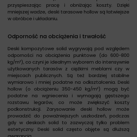
przyspieszając pracę i obniżając koszty. Dzięki
mniejszej wadze, deski tarasowe hollow są łatwiejsze
w obróbce i układaniu.
Odporność na obciążenia i trwałość
Deski kompozytowe solid wygrywają pod względem
odporności na obciążenia punktowe (do 600-800
kg/m²), co czyni je idealnym wyborem do intensywnie
użytkowanych tarasów z ciężkimi meblami czy w
miejscach publicznych. Są też bardziej stabilne
wymiarowo i mniej podatne na odkształcenia. Deski
hollow (o obciążeniu 350-450 kg/m²) mogą być
podatne na wgniecenia i wymagają gęstszego
rozstawu legarów, co może zwiększyć koszty
podkonstrukcji. Zarysowanie deski hollow może
prowadzić do poważniejszych uszkodzeń, podczas
gdy w deskach solid to zazwyczaj tylko problem
estetyczny. Deski solid często objęte są dłuższą
gwarancją.