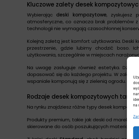
Kluczowe zalety desek kompozytowyc
Wybierając
deski kompozytowe
, zyskujesz
atmosferyczne, co oznacza brak problemów z 
technologii nie wymagają czasochłonnej konserwa
Kolejną zaletą jest komfort użytkowania. Desk
przestrzenie, gdzie lubimy chodzić boso. I
użytkowania, szczególnie w miejscach narażonyc
Na uwagę zasługuje również estetyka. Dzięki
dopasować się do każdego projektu. W zależnośc
Uży
wspaniale komponują się z zielenią ogrodu.
dos
wyś
nam
Rodzaje desek kompozytowych taraso
ide
na 
Na rynku znajdziesz różne typy desek kompozytow
Zar
Produkty premium, takie jak deski od marek
Ear
skierowane do osób poszukujących materiałów na