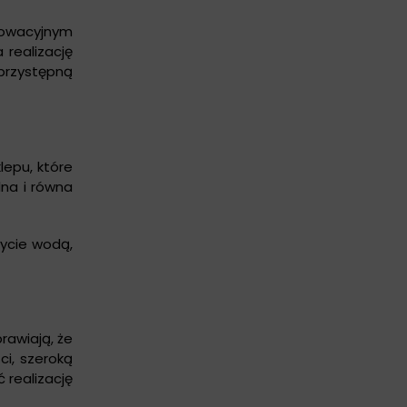
nnowacyjnym
 realizację
 przystępną
lepu, które
lna i równa
mycie wodą,
prawiają, że
i, szeroką
 realizację