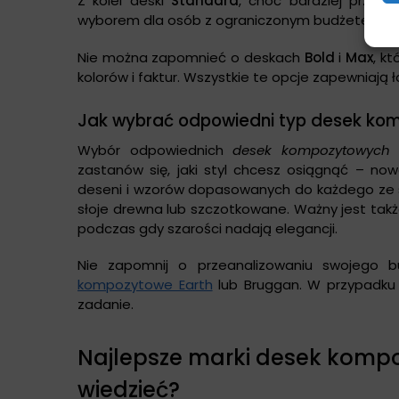
Z kolei deski
Standard
, choć bardziej przyst
wyborem dla osób z ograniczonym budżetem, któ
Nie można zapomnieć o deskach
Bold
i
Max
, k
kolorów i faktur. Wszystkie te opcje zapewniaj
Jak wybrać odpowiedni typ desek ko
Wybór odpowiednich
desek kompozytowych
p
zastanów się, jaki styl chcesz osiągnąć – now
deseni i wzorów dopasowanych do każdego ze sty
słoje drewna lub szczotkowane. Ważny jest także
podczas gdy szarości nadają elegancji.
Nie zapomnij o przeanalizowaniu swojego b
kompozytowe Earth
lub Bruggan. W przypadku b
zadanie.
Najlepsze marki desek komp
wiedzieć?