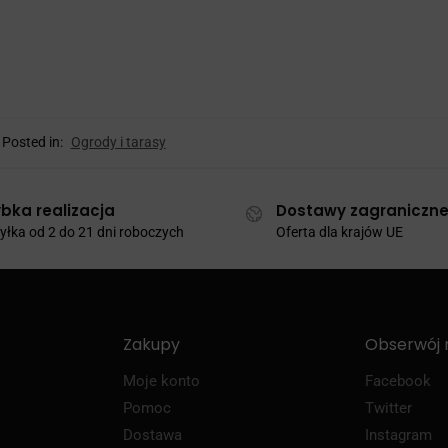
Posted in:
Ogrody i tarasy
bka realizacja
Dostawy zagraniczn
łka od 2 do 21 dni roboczych
Oferta dla krajów UE
Zakupy
Obserwój 
Moje konto
Facebook
Pomoc
Twitter
Dostawa
Instagram