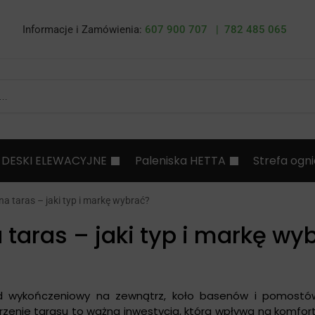
Informacje i Zamówienia:
607 900 707 |
782 485 065
DESKI ELEWACYJNE
Paleniska HETTA
Strefa ogn
 taras – jaki typ i markę wybrać?
taras – jaki typ i markę wy
 wykończeniowy na zewnątrz, koło basenów i pomostó
zenie tarasu to ważna inwestycja, która wpływa na komfort