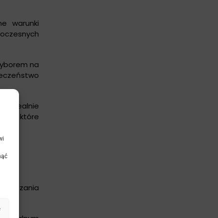
ne warunki
woczesnych
 wyborem na
ieczeństwo
ą idealnie
beżu, które
wi
nąć
eną.
rozwiązania
e