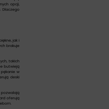
ych opcji,
ę. Dlaczego
ękne, jak i
ych brakuje
ch, takich
ie butwieją
a pękanie w
erują deski
 pozwalają
ard oferują
rzebom.