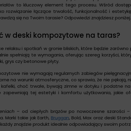
eriałów to kluczowy element tego procesu. Wśród dostępn
o rozwiązanie łączące trwałość, funkcjonalność i estetyk
sprawdzą się na Twoim tarasie? Odpowiedzi znajdziesz poniżej.
ć w deski kompozytowe na taras?
relaksu i spotkań w gronie bliskich, które będzie zarówno pi
lnie spełniają te wymagania, oferując szereg korzyści, któr
i, grys czy betonowe płyty.
ozytowe nie wymagają regularnych zabiegów pielęgnacyjny
orne na warunki atmosferyczne, co sprawia, że nie pękają, n
y kafelki, choć trwałe, bywają zimne w dotyku i podatne n
zapewniają tej estetyki i komfortu użytkowania, jakie of
eniach
– od ciepłych brązów po nowoczesne szarości –
 Marki takie jak Earth,
Bruggan
, Bold, Max oraz deski Stand
u każdy znajdzie produkt idealnie odpowiadający swoim pot