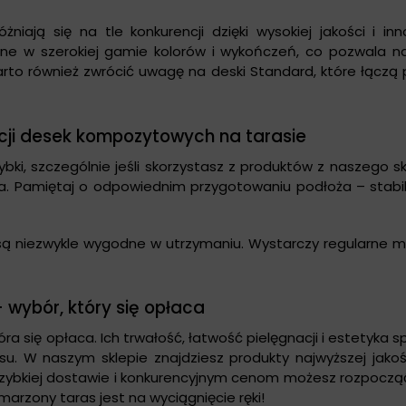
óżniają się na tle konkurencji dzięki wysokiej jakości i i
ne w szerokiej gamie kolorów i wykończeń, co pozwala na
to również zwrócić uwagę na deski Standard, które łączą
cji desek kompozytowych na tarasie
zybki, szczególnie jeśli skorzystasz z produktów z naszego sk
a. Pamiętaj o odpowiednim przygotowaniu podłoża – stabi
 są niezwykle wygodne w utrzymaniu. Wystarczy regularne 
 wybór, który się opłaca
óra się opłaca. Ich trwałość, łatwość pielęgnacji i estetyka s
. W naszym sklepie znajdziesz produkty najwyższej jakośc
zybkiej dostawie i konkurencyjnym cenom możesz rozpocząć
marzony taras jest na wyciągnięcie ręki!