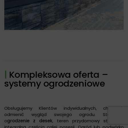
|
Kompleksowa oferta –
systemy ogrodzeniowe
Obsługujemy Klientów indywidualnych, chcących
odmienić wygląd swojego ogrodu. Stawiając
o
grodzenie z desek
, teren przydomowy staje się
integralną częścią całej posesji. Ogród lub podwórko