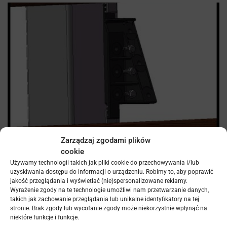
Zarządzaj zgodami plików
cookie
Używamy technologii takich jak pliki cookie do przechowywania i/lub
uzyskiwania dostępu do informacji o urządzeniu. Robimy to, aby poprawić
jakość przeglądania i wyświetlać (nie)spersonalizowane reklamy.
Wyrażenie zgody na te technologie umożliwi nam przetwarzanie danych,
takich jak zachowanie przeglądania lub unikalne identyfikatory na tej
stronie. Brak zgody lub wycofanie zgody może niekorzystnie wpłynąć na
niektóre funkcje i funkcje.