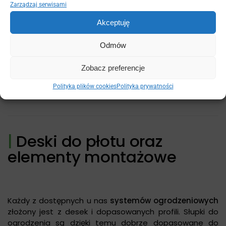
Zarządzaj serwisami
Akceptuję
Odmów
Zobacz preferencje
Polityka plików cookies
Polityka prywatności
|
Deski do płotu oraz
elementy montażowe
Każdy z dostępnych u nas
systemów ogrodzeniowych
złożony jest z desek i dopasowanych profili. Słupki do
ogrodzenia są dzięki temu dobrze dopasowane do