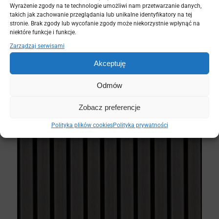
i wpływ na środowisko. Inwestorzy coraz częściej
Wyrażenie zgody na te technologie umożliwi nam przetwarzanie danych,
takich jak zachowanie przeglądania lub unikalne identyfikatory na tej
poszukują rozwiązań, które łączą nowoczesny design
stronie. Brak zgody lub wycofanie zgody może niekorzystnie wpłynąć na
z dbałością o planetę.
Elewacja kompozytowa
niektóre funkcje i funkcje.
idealnie wpisuje się w ten trend, oferując
Zarządzaj serwisami
jednocześnie wysoką jakość i atrakcyjny wygląd.
Akceptuję
Odmów
Zobacz preferencje
Polityka plików cookies
Polityka prywatności