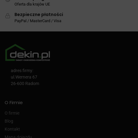
Oferta dla krajów UE
Bezpieczne płatności
PayPal / MasterCard / Visa
adres firmy:
ul.Wernera 67
26-600 Radom
O Firmie
O firmie
Blog
Kontakt
Mapa dojazdu