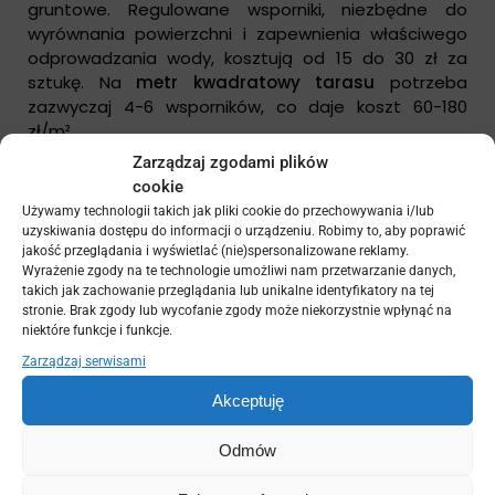
gruntowe. Regulowane wsporniki, niezbędne do
wyrównania powierzchni i zapewnienia właściwego
odprowadzania wody, kosztują od 15 do 30 zł za
sztukę. Na
metr kwadratowy tarasu
potrzeba
zazwyczaj 4-6 wsporników, co daje koszt 60-180
zł/m².
Zarządzaj zgodami plików
Łagi aluminiowe lub kompozytowe stanowią kolejną
cookie
pozycję kosztową. Wysokiej jakości łagi aluminiowe
Używamy technologii takich jak pliki cookie do przechowywania i/lub
kosztują 20-35 zł za metr bieżący. Na
metr
uzyskiwania dostępu do informacji o urządzeniu. Robimy to, aby poprawić
kwadratowy tarasu
zużywa się przeciętnie 2-3
jakość przeglądania i wyświetlać (nie)spersonalizowane reklamy.
metry łag, co przekłada się na koszt 40-105 zł/m².
Wyrażenie zgody na te technologie umożliwi nam przetwarzanie danych,
takich jak zachowanie przeglądania lub unikalne identyfikatory na tej
stronie. Brak zgody lub wycofanie zgody może niekorzystnie wpłynąć na
Elementy mocujące, czyli wkręty, klipsy montażowe i
niektóre funkcje i funkcje.
uszczelki, generują koszt około 10-20 zł na metr
Zarządzaj serwisami
kwadratowy.
Deski kompozytowe na wymiar
często
wymagają specjalistycznych elementów łączących,
Akceptuję
które mogą być droższe od standardowych
rozwiązań.
Odmów
Koszty robocizny na dachu płaskim są wyższe niż przy