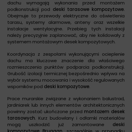
dachu wymagają wykonania przed montażem
podkonstrukcji pod
deski tarasowe kompozytowe
.
Obejmuje to przewody elektryczne do oświetlenia
tarasu, systemy alarmowe, anteny oraz wszelkie
instalacje wentylacyjne. Przebieg tych instalacji
należy precyzyjnie zaplanować, aby nie kolidowały z
systemem montażowym desek kompozytowych.
Koordynacja z zespołami wykonującymi ocieplenie
dachu ma kluczowe znaczenie dla właściwego
rozmieszczenia punktów podparcia podkonstrukcji.
Grubość izolacji termicznej bezpośrednio wpływa na
wybór systemu mocowania i wysokość regulowanych
wsporników pod
deski kompozytowe
.
Prace murarskie związane z wykonaniem balustrad,
jardiniarek lub innych elementów architektonicznych
powinny zostać ukończone przed
montażem desek
tarasowych
. Kurz budowlany i odłamki materiałów
mogą uszkodzić już zamontowane
deski
kompozytowe Bruggan
, szczególnie w przypadku