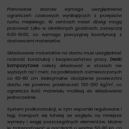
Planowanie dostaw wymaga uwzględnienia
ograniczeń czasowych wynikających z przepisów
ruchu miejskiego. W centrach miast dźwigi mogą
pracować tylko w określonych godzinach, zazwyczaj
6:00-16:00, co wymaga precyzyjnej koordynacji z
dostawcami materiałów.
Składowanie materiałów na dachu musi uwzględniać
nośność konstrukcji i bezpieczeństwo pracy.
Deski
kompozytowe
należy składować w stosach nie
wyższych niż 1 metr, na podkładach rozmieszczonych
co 60-80 cm. Maksymalne obciążenie powierzchni
dachu nie powinno przekraczać 150-200 kg/m², co
ogranicza ilość materiału możliwą do składowania
jednocześnie.
System podkonstrukcji, w tym wsporniki regulowane i
łagi, transport się łatwiej ze względu na mniejsze
wymiary i wagę poszczególnych elementów. Można
je transportować w paczkach o wadze 50-80 kg, co