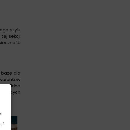
ego stylu
tej sekcji
wieczność
 bazę dla
 warunków
a solidne
agających
wi
nąć