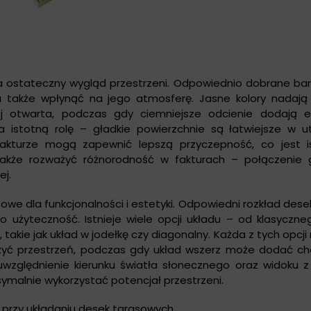
na ostateczny wygląd przestrzeni. Odpowiednio dobrane b
a także wpłynąć na jego atmosferę. Jasne kolory nadają l
ej otwarta, podczas gdy ciemniejsze odcienie dodają el
a istotną rolę – gładkie powierzchnie są łatwiejsze w u
fakturze mogą zapewnić lepszą przyczepność, co jest 
także rozważyć różnorodność w fakturach – połączenie g
ej.
we dla funkcjonalności i estetyki. Odpowiedni rozkład desek
 użyteczność. Istnieje wiele opcji układu – od klasyczne
takie jak układ w jodełkę czy diagonalny. Każda z tych opcj
żyć przestrzeń, podczas gdy układ wszerz może dodać cha
uwzględnienie kierunku światła słonecznego oraz widoku z
malnie wykorzystać potencjał przestrzeni.
przy układaniu desek tarasowych.