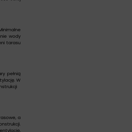
Minimalne
anie wody
ni tarasu
ry pełnią
tylację. W
strukcji
arasowe, a
strukcji.
ntylację,