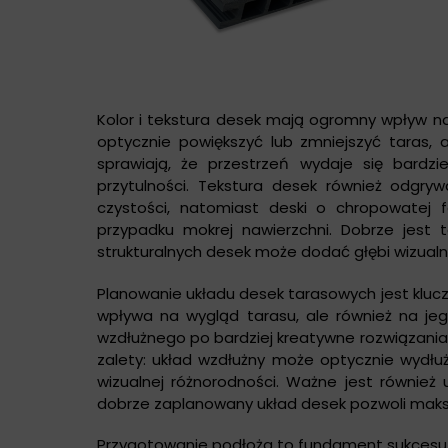
Kolor i tekstura desek mają ogromny wpływ 
optycznie powiększyć lub zmniejszyć taras, 
sprawiają, że przestrzeń wydaje się bardzi
przytulności. Tekstura desek również odgryw
czystości, natomiast deski o chropowatej 
przypadku mokrej nawierzchni. Dobrze jest 
strukturalnych desek może dodać głębi wizualn
Planowanie układu desek tarasowych jest kluczo
wpływa na wygląd tarasu, ale również na jego
wzdłużnego po bardziej kreatywne rozwiązania, 
zalety: układ wzdłużny może optycznie wydłu
wizualnej różnorodności. Ważne jest również 
dobrze zaplanowany układ desek pozwoli maksy
Przygotowanie podłoża to fundament sukcesu 