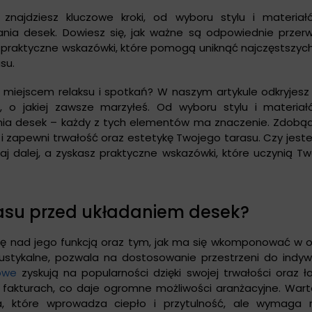
znajdziesz kluczowe kroki, od wyboru stylu i materiał
ania desek. Dowiesz się, jak ważne są odpowiednie przer
aj praktyczne wskazówki, które pomogą uniknąć najczęstszyc
su.
ię miejscem relaksu i spotkań? W naszym artykule odkryjesz
, o jakiej zawsze marzyłeś. Od wyboru stylu i materiał
ania desek – każdy z tych elementów ma znaczenie. Zdobąd
 i zapewni trwałość oraz estetykę Twojego tarasu. Czy jes
aj dalej, a zyskasz praktyczne wskazówki, które uczynią Tw
asu przed układaniem desek?
ię nad jego funkcją oraz tym, jak ma się wkomponować w o
stykalne, pozwala na dostosowanie przestrzeni do indyw
owe
zyskują na popularności dzięki swojej trwałości oraz ł
 fakturach, co daje ogromne możliwości aranżacyjne. Wart
, które wprowadza ciepło i przytulność, ale wymaga r