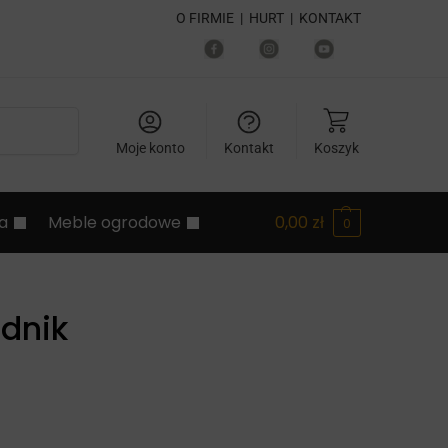
O FIRMIE
|
HURT
|
KONTAKT
Szukaj
Moje konto
Kontakt
Koszyk
ia
Meble ogrodowe
0,00
zł
0
odnik