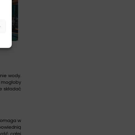
e
nie wody.
 mogłoby
e składać
 pomaga w
powiednią
ość całej