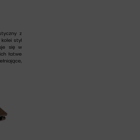
styczny z
kolei styl
uje się w
ich łatwe
łniające,