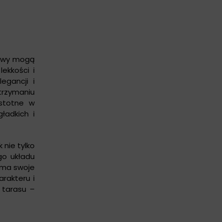
arwy mogą
ekkości i
egancji i
trzymaniu
istotne w
ładkich i
 nie tylko
go układu
i ma swoje
rakteru i
 tarasu –