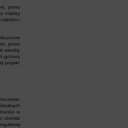
ów, przez
wy między
h błędów i
 kluczowe
ów, przez
ź wiedzę,
teś gotowy
ój projekt
toczenie.
idualnych
atwości w
o również
egularnej