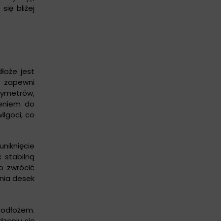
się bliżej
łoże jest
o zapewni
tymetrów,
ieniem do
lgoci, co
niknięcie
 stabilną
o zwrócić
nia desek
odłożem.
zeniu się