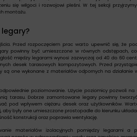
 się wilgoci i rozwojowi pleśni. W tej sekcji przyjrzymy 
ch montażu.
legary?
ia. Przed rozpoczęciem prac warto upewnić się, że pod
gary powinny być umieszczone w równych odstępach, c
ległość między legarami wynosi zazwyczaj od 40 do 60 cen
anych desek tarasowych kompozytowych. Przed przystąp
y są one wykonane z materiałów odpornych na działanie wi
odpowiednie poziomowanie. Użycie poziomicy pozwoli na u
nią tarasu. Dobrze zamontowane legary powinny tworzyć
suwać pod wpływem ciężaru desek oraz użytkowników. Wart
j, aby były one umieszczone prostopadle do kierunku układa
ość konstrukcji oraz poprawia wentylację.
anie materiałów izolacyjnych pomiędzy legarami a p
mogą pomóc w odprowadzaniu wody oraz zapobiec gromad