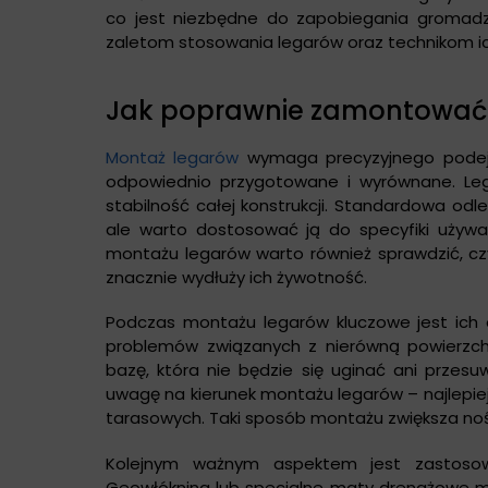
co jest niezbędne do zapobiegania gromadzeniu
zaletom stosowania legarów oraz technikom i
Jak poprawnie zamontować 
Montaż legarów
wymaga precyzyjnego podejśc
odpowiednio przygotowane i wyrównane. Le
stabilność całej konstrukcji. Standardowa od
ale warto dostosować ją do specyfiki używ
montażu legarów warto również sprawdzić, cz
znacznie wydłuży ich żywotność.
Podczas montażu legarów kluczowe jest ich 
problemów związanych z nierówną powierzch
bazę, która nie będzie się uginać ani prze
uwagę na kierunek montażu legarów – najlepie
tarasowych. Taki sposób montażu zwiększa nośn
Kolejnym ważnym aspektem jest zastosow
Geowłóknina lub specjalne maty drenażowe 