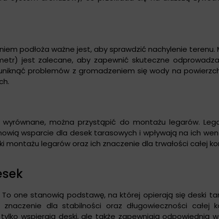
iem podłoża ważne jest, aby sprawdzić nachylenie terenu. 
metr) jest zalecane, aby zapewnić skuteczne odprowadz
 uniknąć problemów z gromadzeniem się wody na powierzch
ch.
o wyrównane, można przystąpić do montażu legarów. Lega
anowią wsparcie dla desek tarasowych i wpływają na ich wen
 montażu legarów oraz ich znaczenie dla trwałości całej kon
esek
u. To one stanowią podstawę, na której opierają się deski t
aczenie dla stabilności oraz długowieczności całej kon
ylko wspierają deski, ale także zapewniają odpowiednią we