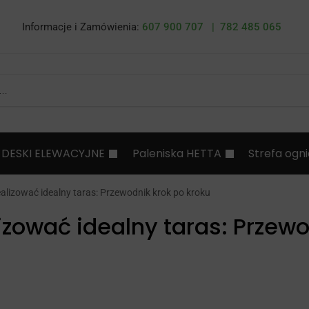
Informacje i Zamówienia:
607 900 707 |
782 485 065
DESKI ELEWACYJNE
Paleniska HETTA
Strefa ogn
alizować idealny taras: Przewodnik krok po kroku
izować idealny taras: Przew