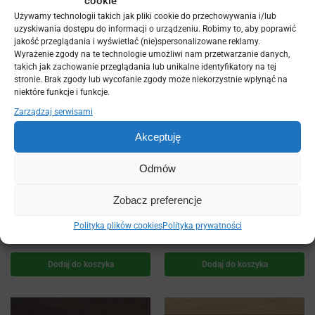
cookie
Dodaj do koszyka
Dodaj do koszyka
Używamy technologii takich jak pliki cookie do przechowywania i/lub
uzyskiwania dostępu do informacji o urządzeniu. Robimy to, aby poprawić
jakość przeglądania i wyświetlać (nie)spersonalizowane reklamy.
Wyrażenie zgody na te technologie umożliwi nam przetwarzanie danych,
takich jak zachowanie przeglądania lub unikalne identyfikatory na tej
stronie. Brak zgody lub wycofanie zgody może niekorzystnie wpłynąć na
niektóre funkcje i funkcje.
Zarządzaj serwisami
Akceptuję
Odmów
Deska tarasowa
Deska tarasowa
Zobacz preferencje
kompozytowa Bruggan
kompozytowa Bruggan
Multicolor Smoke white 120mm
Multicolor Sand 120mm
Polityka plików cookies
Polityka prywatności
zł
zł
250,92
250,92
Dodaj do koszyka
Dodaj do koszyka