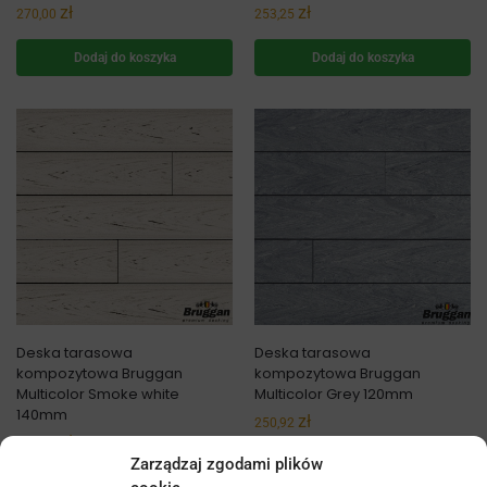
zł
zł
270,00
253,25
Dodaj do koszyka
Dodaj do koszyka
Deska tarasowa
Deska tarasowa
kompozytowa Bruggan
kompozytowa Bruggan
Multicolor Smoke white
Multicolor Grey 120mm
140mm
zł
250,92
zł
253,25
Zarządzaj zgodami plików