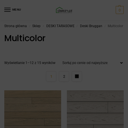
0
MENU
Strona główna
Sklep
DESKI TARASOWE
Deski Bruggan
Multicolor
/
/
/
/
Multicolor
Wyświetlanie 1–12 z 15 wyników
1
2