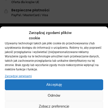
Oferta dla krajów UE
Bezpieczne płatności
PayPal / MasterCard / Visa
Zarządzaj zgodami plików
cookie
Używamy technologii takich jak pliki cookie do przechowywania i/lub
uzyskiwania dostępu do informacji o urządzeniu. Robimy to, aby poprawić
jakość przeglądania i wyświetlać (nie)spersonalizowane reklamy.
adres firmy:
Wyrażenie zgody na te technologie umożliwi nam przetwarzanie danych,
ul.Wernera 67
takich jak zachowanie przeglądania lub unikalne identyfikatory na tej
26-600 Radom
stronie. Brak zgody lub wycofanie zgody może niekorzystnie wpłynąć na
niektóre funkcje i funkcje.
Zarządzaj serwisami
O Firmie
Akceptuję
O firmie
Blog
Odmów
Kontakt
Mapa dojazdu
Zobacz preferencje