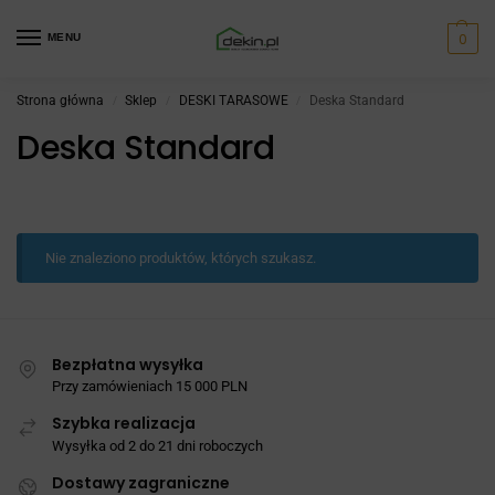
0
MENU
Strona główna
Sklep
DESKI TARASOWE
Deska Standard
/
/
/
Deska Standard
Nie znaleziono produktów, których szukasz.
Bezpłatna wysyłka
Przy zamówieniach 15 000 PLN
Szybka realizacja
Wysyłka od 2 do 21 dni roboczych
Dostawy zagraniczne