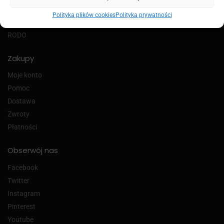
Regulamin
Polityka plików cookies
Polityka prywatności
Polityka prywatności
RODO
Zakupy
Moje konto
Pomoc
Dostawa
Zwroty
Płatności
Obserwój nas
Facebook
Twitter
Instagram
Pinterest
Youtube