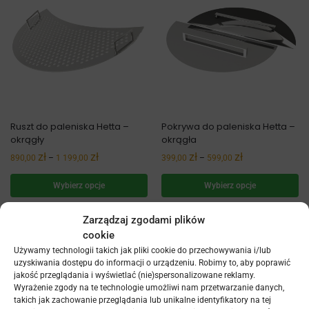
Ruszt do paleniska Hetta –
Pokrywa do paleniska Hetta –
okrągły
okrągła
zł
zł
zł
zł
890,00
–
1 199,00
399,00
–
599,00
Wybierz opcje
Wybierz opcje
Zarządzaj zgodami plików
cookie
Używamy technologii takich jak pliki cookie do przechowywania i/lub
uzyskiwania dostępu do informacji o urządzeniu. Robimy to, aby poprawić
jakość przeglądania i wyświetlać (nie)spersonalizowane reklamy.
Wyrażenie zgody na te technologie umożliwi nam przetwarzanie danych,
takich jak zachowanie przeglądania lub unikalne identyfikatory na tej