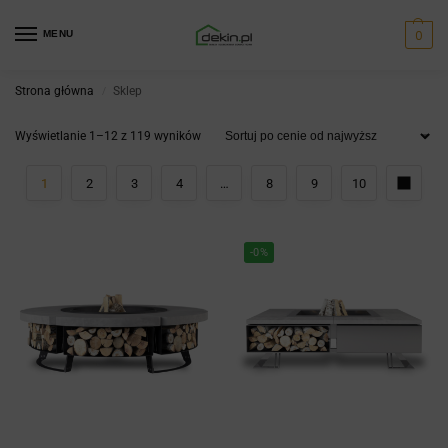
0
MENU
Strona główna
Sklep
/
Wyświetlanie 1–12 z 119 wyników
1
2
3
4
…
8
9
10
-0%