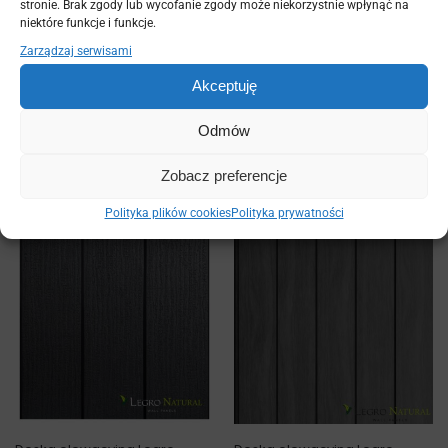
stronie. Brak zgody lub wycofanie zgody może niekorzystnie wpłynąć na
niektóre funkcje i funkcje.
Zarządzaj serwisami
Akceptuję
Pokrywa do paleniska Hetta –
Stopnie
prostokątna
zł
zł
387,45
–
424,35
Odmów
zł
zł
399,00
–
599,00
Zobacz preferencje
Wybierz opcje
Wybierz opcje
Polityka plików cookies
Polityka prywatności