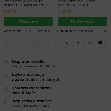
Deska elewacyjna Legro
Deska elewacyjna Legro
Natural FS 21 Burnt Wood
Natural FS 21 Basalt
zł
zł
345,63
345,63
Wybierz opcje
Dodaj do koszyka
Wyświetlanie 1–12 z 119 wyników
1
2
3
4
…
8
9
10
Bezpłatna wysyłka
Przy zamówieniach 15 000 PLN
Szybka realizacja
Wysyłka od 2 do 21 dni roboczych
Dostawy zagraniczne
Oferta dla krajów UE
Bezpieczne płatności
PayPal / MasterCard / Visa