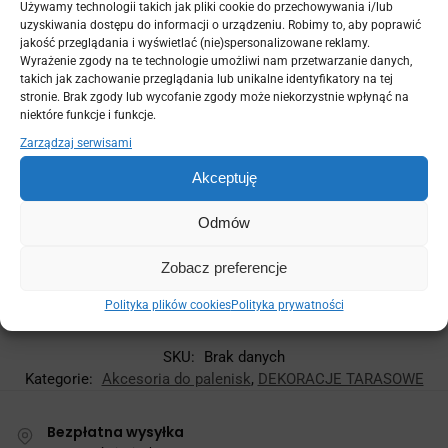
Używamy technologii takich jak pliki cookie do przechowywania i/lub
uzyskiwania dostępu do informacji o urządzeniu. Robimy to, aby poprawić
jakość przeglądania i wyświetlać (nie)spersonalizowane reklamy.
Wyrażenie zgody na te technologie umożliwi nam przetwarzanie danych,
Gwarantowane bezpieczne transakcje
takich jak zachowanie przeglądania lub unikalne identyfikatory na tej
stronie. Brak zgody lub wycofanie zgody może niekorzystnie wpłynąć na
niektóre funkcje i funkcje.
Zarządzaj serwisami
Akceptuję
Odmów
Produkty uzupełniające
Zobacz preferencje
Polityka plików cookies
Polityka prywatności
[f12-wc-accessories-optional post_id="12941"]
SKU:
Brak danych
Kategorie:
Akcesoria do palenisk
,
DEKORACJE TARASOWE
Bezpłatna wysyłka