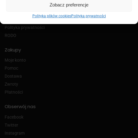
Kontakt
Zobacz preferencje
Mapa dojazdu
Polityka plików cookies
Polityka prywatności
Regulamin
Polityka prywatności
RODO
Zakupy
Moje konto
Pomoc
Dostawa
Zwroty
Płatności
Obserwój nas
Facebook
Twitter
Instagram