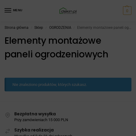
0
MENU
Strona główna
Sklep
OGRODZENIA
Elementy montażowe paneli ogrodzeniowych
/
/
/
Elementy montażowe
paneli ogrodzeniowych
Nie znaleziono produktów, których szukasz.
Bezpłatna wysyłka
Przy zamówieniach 15 000 PLN
Szybka realizacja