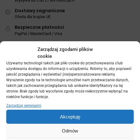
Wysyłka od 2 do 21 dni roboczych
Dostawy zagraniczne
Oferta dla krajów UE
Bezpieczne płatności
PayPal / MasterCard / Visa
Zarządzaj zgodami plików
cookie
Używamy technologii takich jak pliki cookie do przechowywania i/lub
uzyskiwania dostępu do informacji o urządzeniu. Robimy to, aby poprawić
jakość przeglądania i wyświetlać (nie)spersonalizowane reklamy.
Wyrażenie zgody na te technologie umożliwi nam przetwarzanie danych,
adres firmy:
takich jak zachowanie przeglądania lub unikalne identyfikatory na tej
ul.Wernera 67
stronie. Brak zgody lub wycofanie zgody może niekorzystnie wpłynąć na
niektóre funkcje i funkcje.
26-600 Radom
Zarządzaj serwisami
O Firmie
Akceptuję
O firmie
Odmów
Blog