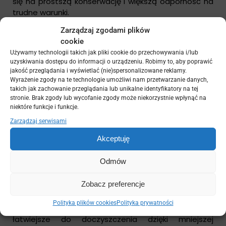
się na prostszą konserwację i większą odporność na
trudne warunki.
Zarządzaj zgodami plików
Czyszczenie desek solid można przeprowadzać
cookie
nawet myjką ciśnieniową (przy zachowaniu
Używamy technologii takich jak pliki cookie do przechowywania i/lub
rozsądnego ciśnienia i odległości). Są też mniej
uzyskiwania dostępu do informacji o urządzeniu. Robimy to, aby poprawić
podatne na rozwój grzybów i pleśni, co jest ogromną
jakość przeglądania i wyświetlać (nie)spersonalizowane reklamy.
zaletą w wilgotnym klimacie.
Wyrażenie zgody na te technologie umożliwi nam przetwarzanie danych,
takich jak zachowanie przeglądania lub unikalne identyfikatory na tej
Obie wersje desek mogą z czasem lekko zmieniać
stronie. Brak zgody lub wycofanie zgody może niekorzystnie wpłynąć na
niektóre funkcje i funkcje.
kolor pod wpływem UV. To normalne zjawisko, które
stabilizuje się po kilku miesiącach ekspozycji. Deski
Zarządzaj serwisami
solid wykazują zwykle mniejsze zmiany kolorystyczne i
Akceptuję
bardziej jednolite starzenie się powierzchni.
Odmów
Co do plam – rozlane wino czy tłuszcz z grilla mogą
być wyzwaniem dla obu typów desek. Szybka reakcja
Zobacz preferencje
jest kluczowa. Większość plam można usunąć wodą z
mydłem, a trudniejsze przypadki – specjalistycznymi
Polityka plików cookies
Polityka prywatności
środkami do kompozytów. Deski solid są nieco
łatwiejsze do doczyszczenia dzięki mniejszej