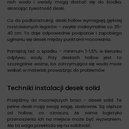
nich woda i owady mogą dostać się do środka,
skracając żywotność deski.
Co do podkonstrukcji, deski hollow wymagają gęściej
rozstawionych legarów – zwykle maksymalnie co 35-
40 cm. To daje odpowiednie podparcie i zapobiega
uginaniu się desek między punktami mocowania.
Pamiętaj też o spadku – minimum 1-1,5% w kierunku
odpływu wody. Przy deskach hollow jest to
szczególnie ważne, bo zatrzymująca się woda może
wnikać w materiał, prowadząc do problemów.
Techniki instalacji desek solid
Przejdźmy do mocniejszych braci – desek solid. Te
pełne deski mają swoją wagę, dosłownie. Są cięższe
od hollow, co oznacza, że sama logistyka
przenoszenia ich na miejsce może być wyzwaniem.
Ale ta waga przekłada się na solidność.