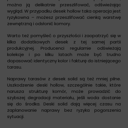
można ją delikatnie przeszlifować, odświeżając
wygląd. W przypadku desek hollow taka operacja jest
ryzykowna – możesz przeszlifować cienką warstwę
zewnętrzną i odsłonić komory.
Warto też pomyśleć o przyszłości i zaopatrzyć się w
kilka dodatkowych desek z tej samej partii
produkcyjnej. Producenci regularnie odświeżają
kolekcje i po kilku latach może być trudno
dopasować identyczny kolor i fakturę do istniejącego
tarasu.
Naprawy tarasów z desek solid są też mniej pilne.
Uszkodzenie deski hollow, szczególnie takie, które
narusza strukturę komór, może prowadzić do
szybszej degradacji materiału, jeśli woda dostanie
się do środka. Deski solid dają więcej czasu na
zaplanowanie naprawy bez ryzyka pogorszenia
sytuacji.