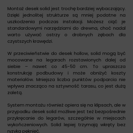
Montaż desek solid jest trochę bardziej wybaczający.
Dzięki jednolitej strukturze są mniej podatne na
uszkodzenia podczas instalacji. Możesz ciąć je
standardowymi narzędziami do drewna, choć nadal
warto używać ostrzy o drobnych zębach dla
czystszych krawędzi.
W przeciwieństwie do desek hollow, solid mogą być
mocowane na legarach rozstawionych dalej od
siebie – nawet co 45-50 cm. To upraszcza
konstrukcję podbudowy i może obniżyć koszty
materiałów. Mniejsza liczba punktów podparcia nie
wpływa znacząco na sztywność tarasu, co jest dużą
zaletą.
System montażu również opiera się na klipsach, ale w
przypadku desek solid możliwe jest też bezpośrednie
przykręcanie do legarów, szczególnie w miejscach
wykończeniowych. Solid lepiej trzymają wkręty bez
ryzyka pęknięć.