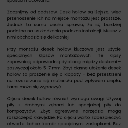
sposób mocowania.
Zacznijmy od podstaw. Deski hollow są lżejsze, więc
przenoszenie ich na miejsce montażu jest prostsze.
Jednak ta sama cecha sprawia, że są bardziej
podatne na uszkodzenia podczas instalacji. Musisz z
nimi obchodzić się delikatniej.
Przy montażu desek hollow kluczowe jest użycie
specjalnych klipsów montażowych. Te klipsy
zapewniają odpowiednią dylatację między deskami –
zazwyczaj około 5-7 mm. Zbyt ciasne ułożenie desek
hollow to proszenie się o kłopoty – bez przestrzeni
na rozszerzanie się materiału pod wpływem ciepła,
taras może się wypaczyć.
Cięcie desek hollow również wymaga uwagi. Używaj
piły z drobnymi zębami lub specjalnej piły do
kompozytów. Zbyt agresywne narzędzia mogą
rozszczepić krawędzie. Po cięciu warto zabezpieczyć
otwarte końce komór specjalnymi zaślepkami. Bez