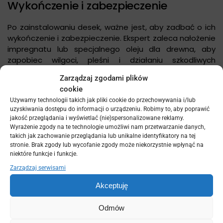
Wykończenie i zabezpieczenie
Po zainstalowaniu desek, ważne jest, aby zadbać o ich
wykończenie i zabezpieczenie. Ekspert zaleca nałożenie
impregnatu lub specjalnego oleju dla drewna, aby
zapobiec wilgoci, pleśni i działaniu szkodliwych
czynników atmosferycznych. Dodatkowo, można
Zarządzaj zgodami plików
zainstalować balustrady i ogrodzenia, aby nadać
cookie
tarasowi dodatkową funkcjonalność i bezpieczeństwo.
Używamy technologii takich jak pliki cookie do przechowywania i/lub
uzyskiwania dostępu do informacji o urządzeniu. Robimy to, aby poprawić
Dodatki i wyposażenie tarasu
jakość przeglądania i wyświetlać (nie)spersonalizowane reklamy.
Wyrażenie zgody na te technologie umożliwi nam przetwarzanie danych,
takich jak zachowanie przeglądania lub unikalne identyfikatory na tej
Ostatnim krokiem jest dodanie elementów
stronie. Brak zgody lub wycofanie zgody może niekorzystnie wpłynąć na
wyposażenia, które sprawią, że taras będzie jeszcze
niektóre funkcje i funkcje.
bardziej przytulny i funkcjonalny. Możesz rozważyć
Zarządzaj serwisami
instalację oświetlenia tarasowego, mebli ogrodowych,
parasola czy grillu. Ważne jest, aby dopasować te
Akceptuję
elementy do stylu tarasu i osobistych preferencji.
Odmów
Montaż tarasu ogrodowego krok po kroku może być