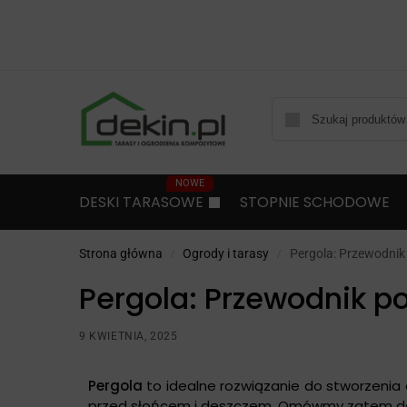
DESKI TARASOWE
STOPNIE SCHODOWE
Strona główna
Ogrody i tarasy
Pergola: Przewodnik 
/
/
Pergola: Przewodnik po
9 KWIETNIA, 2025
Pergola
to idealne rozwiązanie do stworzenia e
przed słońcem i deszczem. Omówmy zatem de