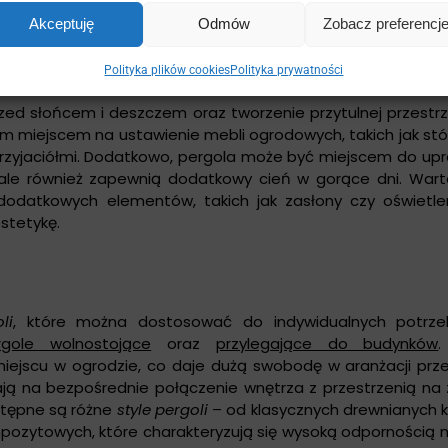
Akceptuję
Odmów
Zobacz preferencj
Polityka plików cookies
Polityka prywatności
rzed słońcem i deszczem oraz tworzenie przytulnej przestrze
m miejscem na ustawienie mebli ogrodowych, takich jak stół 
przyjaciółmi. Dodatkowo, pergola może być miejscem do upr
, ale również zapewnią dodatkowy cień w gorące dni. Wart
odatkowych elementów, takich jak zasłony czy oświetlen
estetykę.
li
, które można dostosować do indywidualnych potrze
rgole wolnostojące
oraz
przylegające do budynków
jscu w ogrodzie, co daje dużą swobodę w aranżacji przes
 na bezpośrednie połączenie wnętrza z przestrzenią na 
ostępne są różne
style pergoli
– od klasycznych drewnianych k
ozytowych, które charakteryzują się wysoką odpornością n