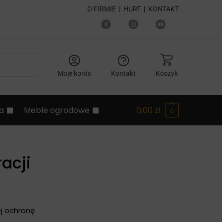
O FIRMIE
|
HURT
|
KONTAKT
Szukaj
Moje konto
Kontakt
Koszyk
ia
Meble ogrodowe
0,00
zł
0
acji
ej ochronę