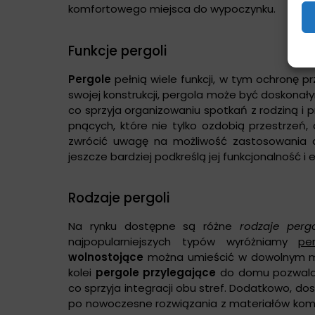
komfortowego miejsca do wypoczynku.
Funkcje pergoli
Pergole
pełnią wiele funkcji, w tym ochronę p
swojej konstrukcji, pergola może być doskonały
co sprzyja organizowaniu spotkań z rodziną i 
pnących, które nie tylko ozdobią przestrzeń
zwrócić uwagę na możliwość zastosowania d
jeszcze bardziej podkreślą jej funkcjonalność i 
Rodzaje pergoli
Na rynku dostępne są różne
rodzaje pergo
najpopularniejszych typów wyróżniamy
pe
wolnostojące
można umieścić w dowolnym mie
kolei
pergole przylegające
do domu pozwalają
co sprzyja integracji obu stref. Dodatkowo, d
po nowoczesne rozwiązania z materiałów komp