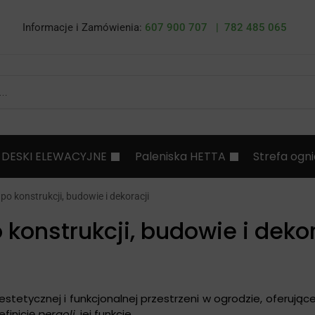
Informacje i Zamówienia:
607 900 707 |
782 485 065
DESKI ELEWACYJNE
Paleniska HETTA
Strefa ogn
po konstrukcji, budowie i dekoracji
 konstrukcji, budowie i dekor
stetycznej i funkcjonalnej przestrzeni w ogrodzie, oferując
finicję
pergoli
, jej funkcje.