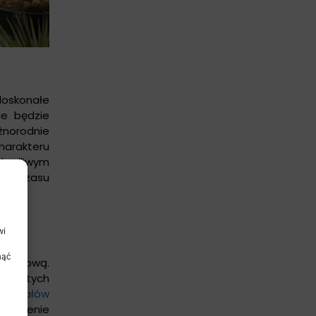
doskonałe
ie będzie
żnorodnie
harakteru
zkodliwym
nia czasu
wi
nąć
ogrodową.
d prostych
teriałów
ewnienie