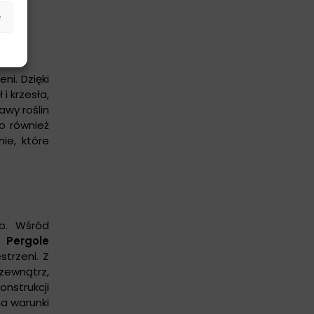
e
ni. Dzięki
i krzesła,
awy roślin
o również
ie, które
b. Wśród
.
Pergole
trzeni. Z
zewnątrz,
onstrukcji
a warunki