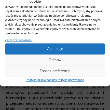
cookie
przestrzenie, idealnym przykładem może być taras
Używamy technologii takich jak pliki cookie do przechowywania i/lub
urządzony w stylu zen. Użycie naturalnych
uzyskiwania dostępu do informacji o urządzeniu. Robimy to, aby poprawić
materiałów, takich jak drewno i kamień, w połączeniu
jakość przeglądania i wyświetlać (nie)spersonalizowane reklamy.
z minimalistycznymi meblami oraz roślinnością
Wyrażenie zgody na te technologie umożliwi nam przetwarzanie danych,
sprawia, że przestrzeń staje się miejscem
takich jak zachowanie przeglądania lub unikalne identyfikatory na tej
stronie. Brak zgody lub wycofanie zgody może niekorzystnie wpłynąć na
odprężenia. Właściciele tego tarasu postawili na
niektóre funkcje i funkcje.
prostotę – kilka donic z zielonymi roślinami oraz stół
Zarządzaj serwisami
do medytacji tworzą idealne warunki do relaksu i
wyciszenia.
Akceptuję
Odmów
Taras jako przedłużenie wnętrza
Warto również zwrócić uwagę na przykład tarasu,
Zobacz preferencje
który został zaprojektowany jako przedłużenie
Polityka plików cookies
Polityka prywatności
wnętrza domu. Dzięki zastosowaniu podobnych
kolorów oraz materiałów zarówno wewnątrz, jak i na
zewnątrz, przestrzeń ta wydaje się spójna i
harmonijna. Duże przeszklenia pozwalają na płynne
przejście między wnętrzem a tarasem, co sprawia, że
staje się on idealnym miejscem do organizowania