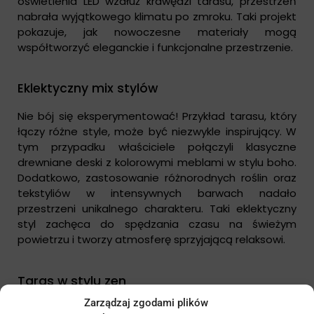
oświetlenia LED wzdłuż krawędzi tarasu, przestrzeń
nabrała wyjątkowego klimatu po zmroku. Taki projekt
pokazuje, jak nowoczesne materiały mogą
współtworzyć eleganckie i funkcjonalne przestrzenie.
Eklektyczny mix stylów
Nie bój się eksperymentować! Przykład tarasu, który
łączy różne style, może być niezwykle inspirujący. W
tym przypadku właściciele połączyli klasyczne
drewniane deski z kolorowymi meblami w stylu boho.
Dodatkowo, zastosowanie różnorodnych roślin oraz
tekstyliów w intensywnych barwach nadało
przestrzeni unikalnego charakteru. Taki eklektyczny
styl zachęca do spędzania czasu na świeżym
powietrzu i tworzy atmosferę sprzyjającą relaksowi.
Taras w stylu zen
Zarządzaj zgodami plików
Dla tych, którzy preferują spokojne i harmonijne