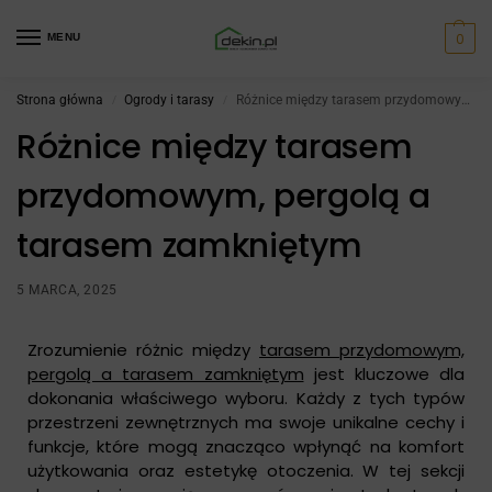
0
MENU
Strona główna
Ogrody i tarasy
Różnice między tarasem przydomowym, pergolą a tarasem zamkniętym
/
/
Różnice między tarasem
przydomowym, pergolą a
tarasem zamkniętym
5 MARCA, 2025
Zrozumienie różnic między
tarasem przydomowym,
pergolą a tarasem zamkniętym
jest kluczowe dla
dokonania właściwego wyboru. Każdy z tych typów
przestrzeni zewnętrznych ma swoje unikalne cechy i
funkcje, które mogą znacząco wpłynąć na komfort
użytkowania oraz estetykę otoczenia. W tej sekcji