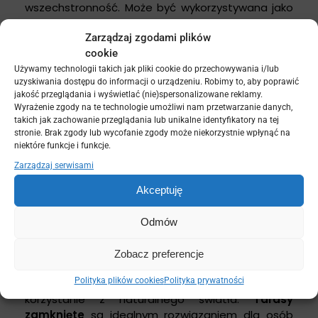
wszechstronność. Może być wykorzystywana jako
miejsce do odpoczynku w cieniu lub jako
Zarządzaj zgodami plików
przestrzeń do organizacji różnorodnych wydarzeń
cookie
na świeżym powietrzu. Materiały używane do
budowy pergoli
obejmują drewno, metal
Używamy technologii takich jak pliki cookie do przechowywania i/lub
uzyskiwania dostępu do informacji o urządzeniu. Robimy to, aby poprawić
oraz
kompozyty
, co pozwala na dostosowanie jej
jakość przeglądania i wyświetlać (nie)spersonalizowane reklamy.
wyglądu do stylu całej posesji. Dodatkowo,
Wyrażenie zgody na te technologie umożliwi nam przetwarzanie danych,
pergola może stanowić idealne tło dla roślinności
takich jak zachowanie przeglądania lub unikalne identyfikatory na tej
ogrodowej, tworząc harmonijną całość z
stronie. Brak zgody lub wycofanie zgody może niekorzystnie wpłynąć na
niektóre funkcje i funkcje.
otoczeniem.
Zarządzaj serwisami
Taras zamknięty
Akceptuję
Taras zamknięty
to przestrzeń, która może być
Odmów
użytkowana przez cały rok, niezależnie od pogody.
Zazwyczaj jest to konstrukcja szklana lub
Zobacz preferencje
półszklana, która zapewnia ochronę przed
Polityka plików cookies
Polityka prywatności
wiatrem i deszczem, jednocześnie umożliwiając
korzystanie z naturalnego światła.
Tarasy
zamknięte
są idealnym rozwiązaniem dla osób