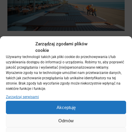
Zarządzaj zgodami plików
cookie
Używamy technologii takich jak pliki cookie do przechowywania i/lub
uzyskiwania dostępu do informacji o urządzeniu. Robimy to, aby poprawić
jakość przeglądania i wyświetlać (nie)spersonalizowane reklamy.
Wyrażenie zgody na te technologie umożliwi nam przetwarzanie danych,
takich jak zachowanie przeglądania lub unikalne identyfikatory na tej
Rodzaje tarasów: na gruncie czy na
stronie. Brak zgody lub wycofanie zgody może niekorzystnie wpłynąć na
podwyższeniu?
niektóre funkcje i funkcje.
Wybór między tarasem na gruncie a podwyższonym
Zarządzaj serwisami
ma kluczowe znaczenie dla funkcjonalności i estetyki
Akceptuję
przestrzeni. Tarasy podwyższone mogą być idealnym
rozwiązaniem w przypadku nierównych działek, gdzie
Odmów
istnieje potrzeba wyrównania terenu. Z kolei tarasy
na gruncie świetnie sprawdzają się w płaskich