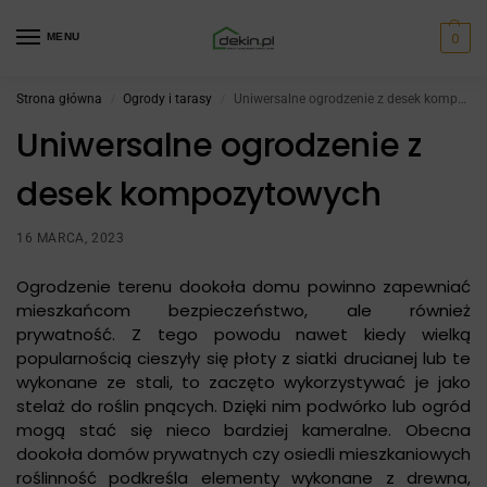
0
MENU
Strona główna
Ogrody i tarasy
Uniwersalne ogrodzenie z desek kompozytowych
/
/
Uniwersalne ogrodzenie z
desek kompozytowych
16 MARCA, 2023
Ogrodzenie terenu dookoła domu powinno zapewniać
mieszkańcom bezpieczeństwo, ale również
prywatność. Z tego powodu nawet kiedy wielką
popularnością cieszyły się płoty z siatki drucianej lub te
wykonane ze stali, to zaczęto wykorzystywać je jako
stelaż do roślin pnących. Dzięki nim podwórko lub ogród
mogą stać się nieco bardziej kameralne. Obecna
dookoła domów prywatnych czy osiedli mieszkaniowych
roślinność podkreśla elementy wykonane z drewna,