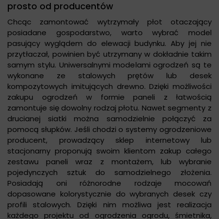
prosto od producentów
Chcąc zamontować wytrzymały płot otaczający
posiadane gospodarstwo, warto wybrać model
pasujący wyglądem do elewacji budynku. Aby jej nie
przytłaczał, powinien być utrzymany w dokładnie takim
samym stylu. Uniwersalnymi modelami ogrodzeń są te
wykonane ze stalowych prętów lub desek
kompozytowych imitujących drewno. Dzięki możliwości
zakupu ogrodzeń w formie paneli z łatwością
zamontuje się dowolny rodzaj płotu. Nawet segmenty z
drucianej siatki można samodzielnie połączyć za
pomocą słupków. Jeśli chodzi o systemy ogrodzeniowe
producent, prowadzący sklep internetowy lub
stacjonarny proponują swoim klientom zakup całego
zestawu paneli wraz z montażem, lub wybranie
pojedynczych sztuk do samodzielnego złożenia.
Posiadają oni różnorodne rodzaje mocowań
dopasowane kolorystycznie do wybranych desek czy
profili stalowych. Dzięki nim możliwa jest realizacja
każdego projektu od ogrodzenia ogrodu, śmietnika,