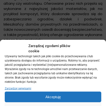
altany czy wiatrołapu. Oferowane przez nich przęsła są
wykonane z najwyższej jakości materiałów, jak na
przykład kompozyt, który doskonale sprawdza się do
zabezpieczania ogrodów, działek i podwórek.
Mieszkańcy domów prywatnych na przedmieściach, a
także nowoczesnych osiedli doceniają bezpieczeństwo,
a także prywatność, którą oferuje ogrodzenie wykonane
z tego typu materiału.
Zarządzaj zgodami plików
Deski ogrodzeniowe wykonane z kompozytu
cookie
Używamy technologii takich jak pliki cookie do przechowywania i/lub
naturalnego surowca, ponieważ jest od niego dużo
uzyskiwania dostępu do informacji o urządzeniu. Robimy to, aby poprawić
wytrzymalsze, a w wielu przypadkach jest wręcz nie do
jakość przeglądania i wyświetlać (nie)spersonalizowane reklamy.
odróżnienia. Nie zniszczy się pod wpływem warunków
Wyrażenie zgody na te technologie umożliwi nam przetwarzanie danych,
pogodowych, a dodatkowo zamontowanie wykonanych
takich jak zachowanie przeglądania lub unikalne identyfikatory na tej
stronie. Brak zgody lub wycofanie zgody może niekorzystnie wpłynąć na
z niego paneli daje dużo więcej kameralności niż płoty
niektóre funkcje i funkcje.
wykonane ze stalowych prętów czy betonu. Montaż
Zarządzaj serwisami
profili kompozytowych jest niezwykle łatwy, a
utrzymanie ich estetycznego wyglądu również nie
Akceptuję
wymaga dużego nakładu pracy i pieniędzy. Nie będą się
one niszczyły ani szybciej zużywały pod wpływem