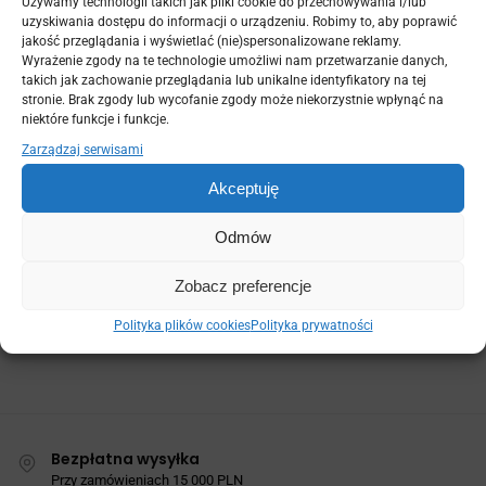
Używamy technologii takich jak pliki cookie do przechowywania i/lub
MY ORDER ARRIVED DAMAGED
uzyskiwania dostępu do informacji o urządzeniu. Robimy to, aby poprawić
jakość przeglądania i wyświetlać (nie)spersonalizowane reklamy.
Wyrażenie zgody na te technologie umożliwi nam przetwarzanie danych,
WHERE SHOULD I MAIL MY AUTHORIZED RETURN?
takich jak zachowanie przeglądania lub unikalne identyfikatory na tej
stronie. Brak zgody lub wycofanie zgody może niekorzystnie wpłynąć na
HOW DO I RECEIVE CUSTOMER SUPPORT?
niektóre funkcje i funkcje.
Zarządzaj serwisami
WHAT DO I DO IF I ENTERED AN INCORRECT SHIPPING
ADDRESS?
Akceptuję
CAN I CHANGE OR CANCEL AN ORDER AFTER I'VE
Odmów
SUBMITTED IT?
Zobacz preferencje
CAN I PRE-ORDER AN ITEM THAT IS SOLD OUT?
Polityka plików cookies
Polityka prywatności
Bezpłatna wysyłka
Przy zamówieniach 15 000 PLN