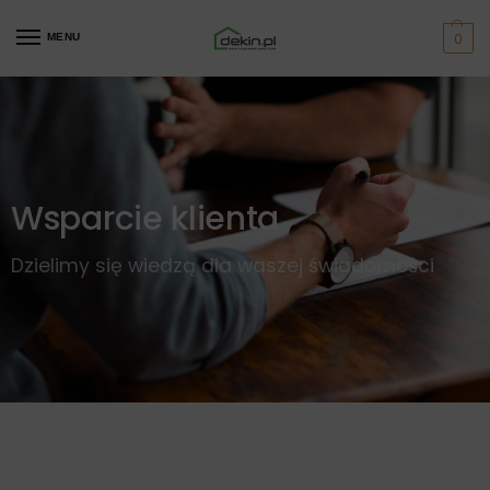
0
MENU
Wsparcie klienta
Dzielimy się wiedzą dla waszej świadomości