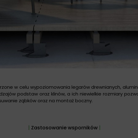
worzone w celu wypoziomowania legarów drewnianych, alum
odzajów podstaw oraz klinów, a ich niewielkie rozmiary pozw
zesuwanie ząbków oraz na montaż boczny.
|
Zastosowanie wsporników
|