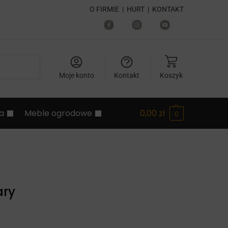
O FIRMIE
|
HURT
|
KONTAKT
Szukaj
Moje konto
Kontakt
Koszyk
ia
Meble ogrodowe
0,00
zł
0
ary