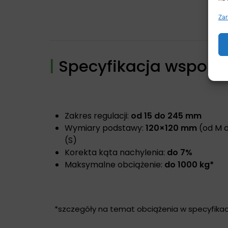
Zar
|
Specyfikacja wsporni
Zakres regulacji:
od 15 do 245 mm
Wymiary podstawy:
120×120 mm
(od M 
(S)
Korekta kąta nachylenia:
do 7%
Maksymalne obciążenie:
do 1000 kg*
*szczegóły na temat obciążenia w specyfikac