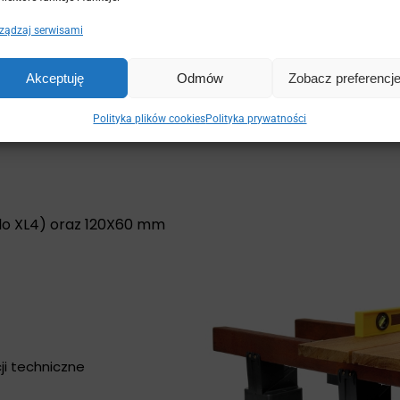
ządzaj serwisami
Akceptuję
Odmów
Zobacz preferencj
ków pod legary
Polityka plików cookies
Polityka prywatności
do XL4) oraz 120X60 mm
ji techniczne