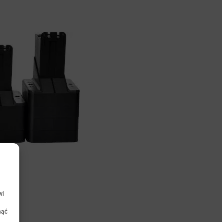
wi
nąć