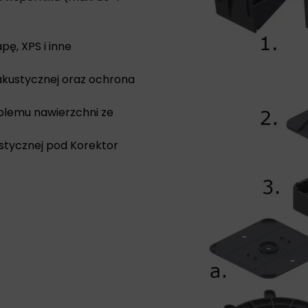
ę, XPS i inne
 akustycznej oraz ochrona
blemu nawierzchni ze
ustycznej pod Korektor