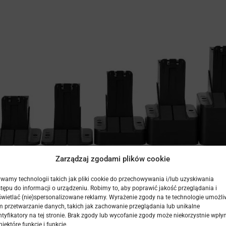
Zarządzaj zgodami plików cookie
wamy technologii takich jak pliki cookie do przechowywania i/lub uzyskiwania
tępu do informacji o urządzeniu. Robimy to, aby poprawić jakość przeglądania i
wietlać (nie)spersonalizowane reklamy. Wyrażenie zgody na te technologie umożli
Oferta wsporników tarasowych →
 przetwarzanie danych, takich jak zachowanie przeglądania lub unikalne
ntyfikatory na tej stronie. Brak zgody lub wycofanie zgody może niekorzystnie wpły
niektóre funkcje i funkcje.