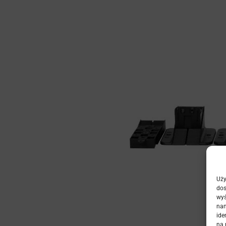
Uży
dos
wyś
nam
ide
na 