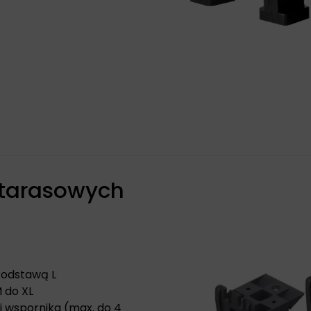
tarasowych
Podstawą L
 do XL
i wspornika (max. do 4