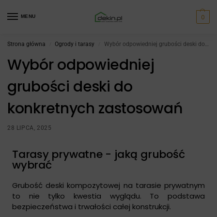
0
MENU
Strona główna
Ogrody i tarasy
Wybór odpowiedniej grubości deski do konkretnych zastosowań
/
/
Wybór odpowiedniej
grubości deski do
konkretnych zastosowań
28 LIPCA, 2025
Tarasy prywatne - jaką grubość
wybrać
Grubość deski kompozytowej na tarasie prywatnym
to nie tylko kwestia wyglądu. To podstawa
bezpieczeństwa i trwałości całej konstrukcji.