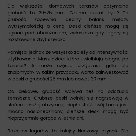
Dla większości domowych tarasów optymalna
grubość to 20-25 mm. Czemu akurat tyle? Ta
grubość zapewnia idealny balans między
wytrzymałością a ceną. Deski cieńsze mogą się
uginać pod obciążeniem, zwłaszcza gdy legary są
rozstawione zbyt szeroko.
Pamiętaj jednak, że wszystko zależy od intensywności
użytkowania. Masz dzieci, które uwielbiają biegać po
tarasie? A może często urządzasz grilla dla
znajomych? W takim przypadku warto zainwestować
w deski o grubości 25 mm lub nawet 30 mm.
Co ciekawe, grubość wpływa też na odczucia
termiczne. Grubsze deski wolniej się nagrzewają w
słońcu i dłużej utrzymują ciepło. Jeśli twój taras jest
mocno nasłoneczniony, cieńsze deski mogą być
nieprzyjemnie gorące w letnie dni.
Rozstaw legarów to kolejny kluczowy czynnik. Dla