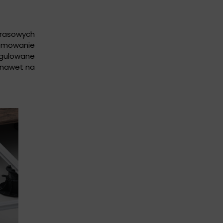
rasowych
iomowanie
egulowane
i nawet na