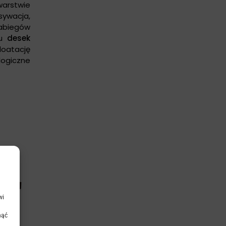
warstwie
sywacja,
zabiegów
ku
desek
loatację
logiczne
wi
nąć