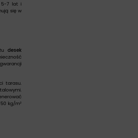
5-7 lat i
ują się w
ażu
desek
ieczność
gwarancji
i tarasu.
talowymi.
generować
 50 kg/m²