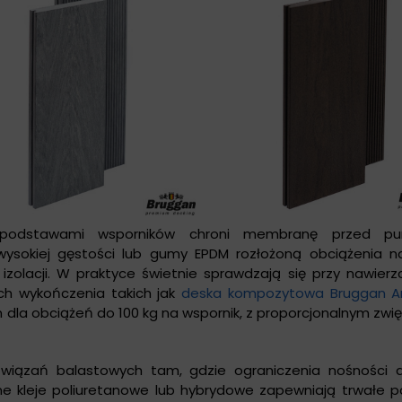
 podstawami wsporników chroni membranę przed pu
wysokiej gęstości lub gumy EPDM rozłożoną obciążenia n
 izolacji. W praktyce świetnie sprawdzają się przy nawier
ch wykończenia takich jak
deska kompozytowa Bruggan An
la obciążeń do 100 kg na wspornik, z proporcjonalnym zwi
ozwiązań balastowych tam, gdzie ograniczenia nośności 
e kleje poliuretanowe lub hybrydowe zapewniają trwałe p