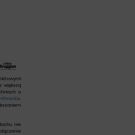
nktowymi
a większą
zchniach o
thracite
.
ększaniem
dachu nie
ołączenie