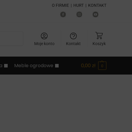
O FIRMIE
|
HURT
|
KONTAKT
Szukaj
Moje konto
Kontakt
Koszyk
ia
Meble ogrodowe
0,00
zł
0