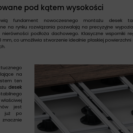
owane pod kątem wysokości
owią fundament nowoczesnego montażu desek ta
ne na rynku rozwiązania pozwalają na precyzyjne wypoz
 i nierówności podłoża dachowego. Klasyczne wsporniki r
0 mm, co umożliwia stworzenie idealnie płaskiej powierzchn
ch.
tucznego
lające na
ystem ten
tażu
desek
stabilnego
właściwej
mów jest
u już po
 znacznie