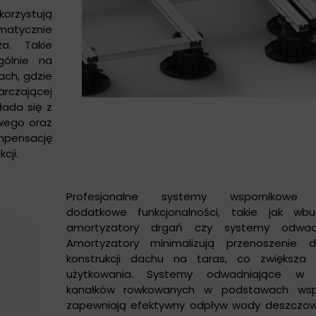
rzystują
matycznie
a. Takie
gólnie na
ach, gdzie
arczającej
łada się z
wego oraz
pensację
cji.
Profesjonalne systemy wspornikowe o
dodatkowe funkcjonalności, takie jak wb
amortyzatory drgań czy systemy odwadn
Amortyzatory minimalizują przenoszenie 
konstrukcji dachu na taras, co zwiększa 
użytkowania. Systemy odwadniające w 
kanałków rowkowanych w podstawach wsp
zapewniają efektywny odpływ wody deszczow