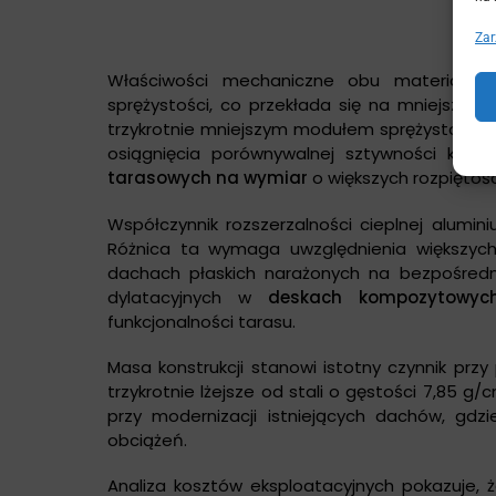
Zar
Właściwości mechaniczne obu materiałów 
sprężystości, co przekłada się na mniejsze u
trzykrotnie mniejszym modułem sprężystości, 
osiągnięcia porównywalnej sztywności kons
tarasowych na wymiar
o większych rozpiętośc
Współczynnik rozszerzalności cieplnej alumini
Różnica ta wymaga uwzględnienia większych 
dachach płaskich narażonych na bezpośredn
dylatacyjnych w
deskach kompozytowyc
funkcjonalności tarasu.
Masa konstrukcji stanowi istotny czynnik prz
trzykrotnie lżejsze od stali o gęstości 7,85 
przy modernizacji istniejących dachów, gdz
obciążeń.
Analiza kosztów eksploatacyjnych pokazuje,