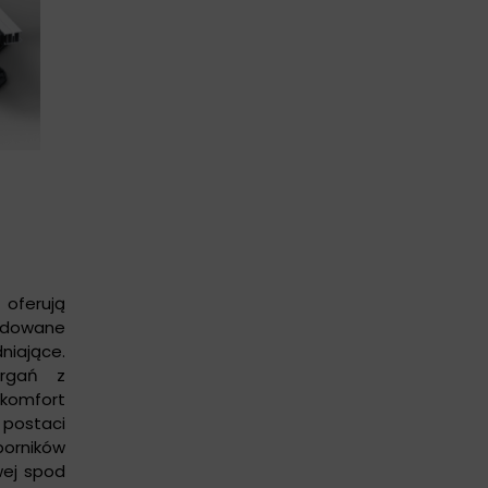
ferują
udowane
iające.
drgań z
komfort
postaci
orników
ej spod