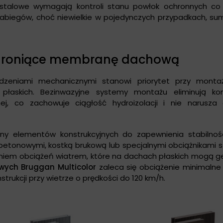
 stalowe wymagają kontroli stanu powłok ochronnych co 
abiegów, choć niewielkie w pojedynczych przypadkach, sum
chroniące membranę dachową
zeniami mechanicznymi stanowi priorytet przy mont
askich. Bezinwazyjne systemy montażu eliminują kon
j, co zachowuje ciągłość hydroizolacji i nie narusza 
ny elementów konstrukcyjnych do zapewnienia stabilnośc
etonowymi, kostką brukową lub specjalnymi obciążnikami s
eniem obciążeń wiatrem, które na dachach płaskich mogą 
ych Bruggan Multicolor
zaleca się obciążenie minimalne
trukcji przy wietrze o prędkości do 120 km/h.