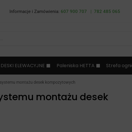
Informacje i Zamówienia:
607 900 707 |
782 485 065
DESKI ELEWACYJNE
Paleniska HETTA
Strefa ogn
 systemu montażu desek kompozytowych
ystemu montażu desek