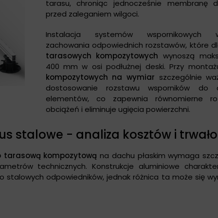
tarasu, chroniąc jednocześnie membranę 
przed zaleganiem wilgoci.
Instalacja systemów wspornikowych 
zachowania odpowiednich rozstawów, które d
tarasowych kompozytowych
wynoszą maks
400 mm w osi podłużnej deski. Przy monta
kompozytowych na wymiar
szczególnie waż
dostosowanie rozstawu wsporników do d
elementów, co zapewnia równomierne roz
obciążeń i eliminuje ugięcia powierzchni.
s stalowe - analiza kosztów i trwało
o tarasową kompozytową
na dachu płaskim wymaga szcz
ametrów technicznych. Konstrukcje aluminiowe charakter
o stalowych odpowiedników, jednak różnica ta może się w