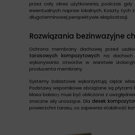
przez cały okres użytkowania, podczas gdy
ewentualnych napraw lokalnych. Koszty tych z
długoterminowej perspektywie eksploatacji.
Rozwiązania bezinwazyjne 
Ochrona membrany dachowej przed uszkod
tarasowych kompozytowych
na dachach pł
wykonywania otworów w warstwie izolacyjne
producenta membrany.
Systemy balastowe wykorzystują ciężar włas
Podstawy wspornikowe obciążane są płytami b
Masa balasту musi być obliczona z uwzględni
znaczne siły unoszące. Dla
desek kompozytow
powierzchni tarasu, co zapewnia stabilność kons