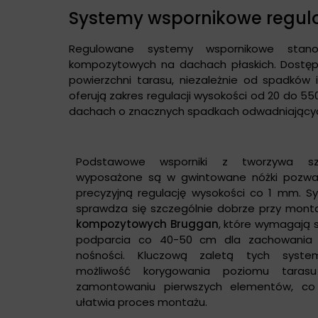
Systemy wspornikowe regul
Regulowane systemy wspornikowe stan
kompozytowych na dachach płaskich. Dostęp
powierzchni tarasu, niezależnie od spadków
oferują zakres regulacji wysokości od 20 do 55
dachach o znacznych spadkach odwadniający
Podstawowe wsporniki z tworzywa sz
wyposażone są w gwintowane nóżki pozwa
precyzyjną regulację wysokości co 1 mm. S
sprawdza się szczególnie dobrze przy mon
kompozytowych Bruggan
, które wymagają 
podparcia co 40-50 cm dla zachowania 
nośności. Kluczową zaletą tych syste
możliwość korygowania poziomu taras
zamontowaniu pierwszych elementów, co
ułatwia proces montażu.