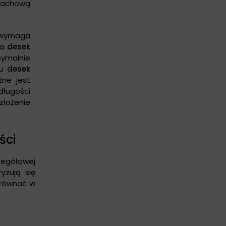
dachową
wymaga
la
desek
ymalnie
żu
desek
ne jest
ługości
łożenie
ści
egółowej
yzują się
yrównać w