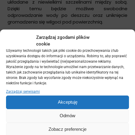
układane z niewielkimi szczelinami między sobą.
Dzięki temu będzie możliwe swobodne
odprowadzanie wody po deszczu oraz uniknięcie
gromadzenia się wilgoci pod powierzchnią.
Warto również pomyśleć o dodatkach do podłogi
Zarządzaj zgodami plików
pergoli. Wykorzystanie dywanów ogrodowych może
cookie
dodać przytulności oraz komfortu podczas
Używamy technologii takich jak pliki cookie do przechowywania i/lub
spędzania czasu na świeżym powietrzu. Dywany te
uzyskiwania dostępu do informacji o urządzeniu. Robimy to, aby poprawić
są wykonane z materiałów odpornych na działanie
jakość przeglądania i wyświetlać (nie)spersonalizowane reklamy.
czynników atmosferycznych i łatwe do czyszczenia,
Wyrażenie zgody na te technologie umożliwi nam przetwarzanie danych,
takich jak zachowanie przeglądania lub unikalne identyfikatory na tej
co czyni je idealnym rozwiązaniem do przestrzeni
stronie. Brak zgody lub wycofanie zgody może niekorzystnie wpłynąć na
zewnętrznych.
niektóre funkcje i funkcje.
Zarządzaj serwisami
Podsumowując, wybór odpowiedniej podłogi do
pergoli jest istotnym elementem całej aranżacji.
Akceptuję
Niezależnie od tego, czy zdecydujesz się na
kompozytową podłogę tarasową, drewniane deski
Odmów
czy płytki ceramiczne, pamiętaj o harmonijnym
dopasowaniu materiału do pozostałych elementów
Zobacz preferencje
przestrzeni oraz o zapewnieniu komfortu i