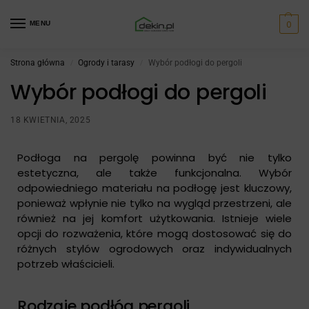
0
MENU
Strona główna
Ogrody i tarasy
Wybór podłogi do pergoli
/
/
Wybór podłogi do pergoli
18 KWIETNIA, 2025
Podłoga na pergolę powinna być nie tylko
estetyczna, ale także funkcjonalna. Wybór
odpowiedniego materiału na podłogę jest kluczowy,
ponieważ wpłynie nie tylko na wygląd przestrzeni, ale
również na jej komfort użytkowania. Istnieje wiele
opcji do rozważenia, które mogą dostosować się do
różnych stylów ogrodowych oraz indywidualnych
potrzeb właścicieli.
Rodzaje podłóg pergoli