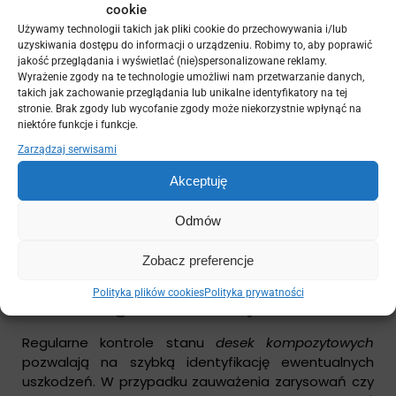
wilgoci. Dodatkowo, w okresie zimowym warto
cookie
regularnie usuwać śnieg i lód z tarasu, aby uniknąć
Używamy technologii takich jak pliki cookie do przechowywania i/lub
nadmiernego obciążenia desek.
uzyskiwania dostępu do informacji o urządzeniu. Robimy to, aby poprawić
jakość przeglądania i wyświetlać (nie)spersonalizowane reklamy.
Wyrażenie zgody na te technologie umożliwi nam przetwarzanie danych,
Użycie odpowiednich narzędzi
takich jak zachowanie przeglądania lub unikalne identyfikatory na tej
stronie. Brak zgody lub wycofanie zgody może niekorzystnie wpłynąć na
niektóre funkcje i funkcje.
Podczas prac ogrodniczych czy konserwacyjnych w
Zarządzaj serwisami
pobliżu tarasu należy zwrócić uwagę na używane
narzędzia. Unikaj kontaktu z ostrymi przedmiotami,
Akceptuję
które mogą prowadzić do zarysowań na deskach
kompozytowych. Warto także wybierać narzędzia o
Odmów
miękkich końcówkach, które nie będą narażały
powierzchni na uszkodzenia.
Zobacz preferencje
Polityka plików cookies
Polityka prywatności
Monitoring i konserwacja
Regularne kontrole stanu
desek kompozytowych
pozwalają na szybką identyfikację ewentualnych
uszkodzeń. W przypadku zauważenia zarysowań czy