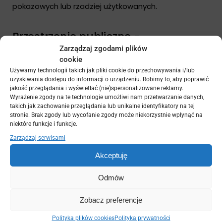
pokazowych lub rzadziej użytkowanych.
Przestrzenie publiczne -
wytrzymałość i wygląd
Zarządzaj zgodami plików
cookie
Przestrzenie publiczne takie jak promenady, tarasy
Używamy technologii takich jak pliki cookie do przechowywania i/lub
restauracyjne czy place miejskie stawiają przed
uzyskiwania dostępu do informacji o urządzeniu. Robimy to, aby poprawić
jakość przeglądania i wyświetlać (nie)spersonalizowane reklamy.
deskami kompozytowymi szczególnie wysokie
Wyrażenie zgody na te technologie umożliwi nam przetwarzanie danych,
wymagania dotyczące wytrzymałości i łatwości
takich jak zachowanie przeglądania lub unikalne identyfikatory na tej
utrzymania. W tych lokalizacjach matowe
stronie. Brak zgody lub wycofanie zgody może niekorzystnie wpłynąć na
wykończenie desek kompozytowych staje się
niektóre funkcje i funkcje.
praktycznie standardem – oferuje najlepszy
Zarządzaj serwisami
kompromis między estetyką a funkcjonalnością.
Akceptuję
Matowe deski w przestrzeniach publicznych wykazują
znacznie lepszą odporność na ślady codziennego
Odmów
intensywnego użytkowania. Zarysowania, które są
nieuniknione przy dużym natężeniu ruchu pieszego,
Zobacz preferencje
są mniej widoczne na matowych powierzchniach, co
wydłuża estetyczną żywotność nawierzchni.
Polityka plików cookies
Polityka prywatności