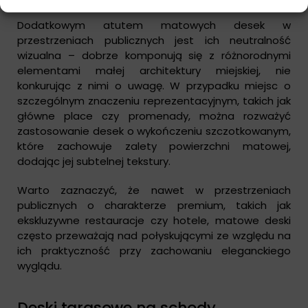
Dodatkowym atutem matowych desek w
przestrzeniach publicznych jest ich neutralność
wizualna – dobrze komponują się z różnorodnymi
elementami małej architektury miejskiej, nie
konkurując z nimi o uwagę. W przypadku miejsc o
szczególnym znaczeniu reprezentacyjnym, takich jak
główne place czy promenady, można rozważyć
zastosowanie desek o wykończeniu szczotkowanym,
które zachowuje zalety powierzchni matowej,
dodając jej subtelnej tekstury.
Warto zaznaczyć, że nawet w przestrzeniach
publicznych o charakterze premium, takich jak
ekskluzywne restauracje czy hotele, matowe deski
często przeważają nad połyskującymi ze względu na
ich praktyczność przy zachowaniu eleganckiego
wyglądu.
Deski tarasowe na schody