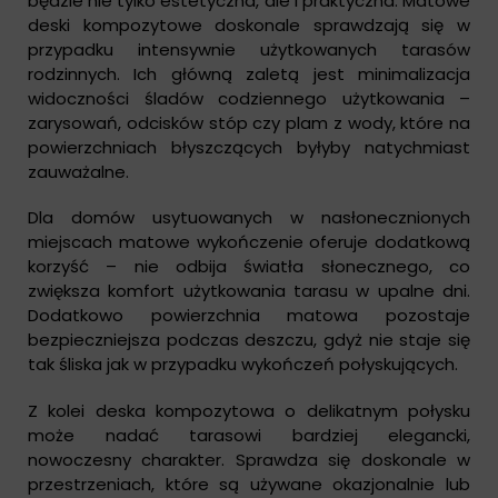
będzie nie tylko estetyczna, ale i praktyczna. Matowe
deski kompozytowe doskonale sprawdzają się w
przypadku intensywnie użytkowanych tarasów
rodzinnych. Ich główną zaletą jest minimalizacja
widoczności śladów codziennego użytkowania –
zarysowań, odcisków stóp czy plam z wody, które na
powierzchniach błyszczących byłyby natychmiast
zauważalne.
Dla domów usytuowanych w nasłonecznionych
miejscach matowe wykończenie oferuje dodatkową
korzyść – nie odbija światła słonecznego, co
zwiększa komfort użytkowania tarasu w upalne dni.
Dodatkowo powierzchnia matowa pozostaje
bezpieczniejsza podczas deszczu, gdyż nie staje się
tak śliska jak w przypadku wykończeń połyskujących.
Z kolei deska kompozytowa o delikatnym połysku
może nadać tarasowi bardziej elegancki,
nowoczesny charakter. Sprawdza się doskonale w
przestrzeniach, które są używane okazjonalnie lub