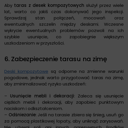
Aby
taras z desek kompozytowych
służył przez wiele
lat, warto co jakiś czas dokonywać jego inspekcji.
Sprawdzaj stan połączeń, mocowań oraz
ewentualnych szczelin między deskami. Wczesne
wykrycie ewentualnych problemów pozwoli na ich
szybkie usunięcie, co zapobiegnie większym
uszkodzeniom w przyszłości.
6. Zabezpieczenie tarasu na zimę
Deski kompozytowe
są odporne na zmienne warunki
pogodowe, jednak warto przygotować taras na zimę,
aby zminimalizować ryzyko uszkodzeń:
–
Usunięcie mebli i dekoracji
: Zaleca się usunięcie
ciężkich mebli i dekoracji, aby zapobiec punktowym
naciskom i odkształceniom.
–
Odśnieżanie
: Jeśli na tarasie zbiera się śnieg, usuń go
za pomocą plastikowej łopaty, aby uniknąć zarysowań.
Nie używaj soli ani innych agresywnych środków