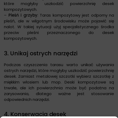
które mogłyby uszkodzić powierzchnię desek
kompozytowych.
–
Pleśń i grzyby
: Taras kompozytowy jest odporny na
pleśń, ale w wilgotnym środowisku może pojawić się
nalot. W takiej sytuacji użyj specjalistycznego środka
przeciw pleśni przeznaczonego do desek
kompozytowych.
3. Unikaj ostrych narzędzi
Podczas czyszczenia tarasu warto unikać używania
ostrych narzędzi, które mogłyby uszkodzić powierzchnię
desek. Zamiast metalowej szczotki wybierz szczotkę z
miękkim włosiem lub mop. Deski kompozytowe są
trwałe, ale ich powierzchnia może być podatna na
zarysowania, dlatego ważne jest stosowanie
odpowiednich narzędzi.
4. Konserwacja desek