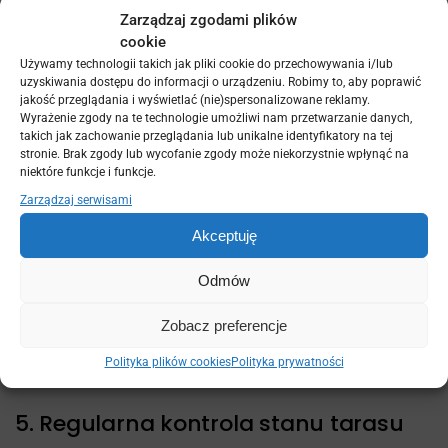
kompozytowych
Zarządzaj zgodami plików
cookie
Jedną z największych
zalet desek kompozytowych
jest
Używamy technologii takich jak pliki cookie do przechowywania i/lub
to, że nie wymagają one regularnej impregnacji ani
uzyskiwania dostępu do informacji o urządzeniu. Robimy to, aby poprawić
jakość przeglądania i wyświetlać (nie)spersonalizowane reklamy.
malowania, jak deski drewniane. Mimo to warto zadbać
Wyrażenie zgody na te technologie umożliwi nam przetwarzanie danych,
o kilka prostych kroków konserwacyjnych, aby zapewnić
takich jak zachowanie przeglądania lub unikalne identyfikatory na tej
im jak najdłuższą trwałość:
stronie. Brak zgody lub wycofanie zgody może niekorzystnie wpłynąć na
niektóre funkcje i funkcje.
–
Ochrona przed wilgocią
: Choć
deski kompozytowe są
Zarządzaj serwisami
odporne na wilgoć
, warto zadbać o dobrą cyrkulację
powietrza pod tarasem, aby uniknąć długotrwałego
Akceptuję
zalegania wody, co mogłoby wpłynąć na ich wygląd.
–
Ochrona przed zarysowaniami
: W przypadku
Odmów
przestawiania mebli ogrodowych zaleca się unikać ich
przeciągania po deskach. Najlepiej wyposażyć meble w
Zobacz preferencje
gumowe nakładki na nogi, które zapobiegną
Polityka plików cookies
Polityka prywatności
zarysowaniom powierzchni tarasu.
5. Regularna kontrola stanu tarasu