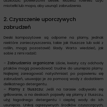
uszkodzić powierzchni desek. Możesz również użyć
miotełki lub mopa, aby usunąć zabrudzenia.
2. Czyszczenie uporczywych
zabrudzeń
Deski kompozytowe są odporne na plamy, jednak
niektóre zanieczyszczenia, takie jak tłuszcze lub soki z
roślin, mogą pozostawić ślady. Warto wiedzieć, jak
sobie z nimi radzić:
–
Zabrudzenia organiczne
: Liście, kwiaty czy odchody
ptaków mogą powodować trudne do usunięcia plamy.
Najlepiej zareagować natychmiast po pojawieniu się
zabrudzeń, usuwając je za pomocą wody z dodatkiem
delikatnego detergentu.
–
Plamy z tłuszczu:
Jeśli na tarasie odbywało się
grillowanie, a na deskach pojawiły się plamy z tłuszczu,
użyj łagodnego detergentu i ciepłej wody do ich
usunięcia. Unikaj agresywnych środków czyszczących,