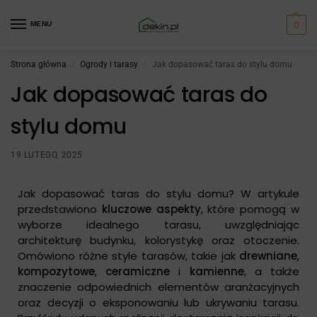
0
MENU
Strona główna
Ogrody i tarasy
Jak dopasować taras do stylu domu
/
/
Jak dopasować taras do
stylu domu
19 LUTEGO, 2025
Jak dopasować taras do stylu domu? W artykule
przedstawiono
kluczowe aspekty
, które pomogą w
wyborze idealnego tarasu, uwzględniając
architekturę budynku, kolorystykę oraz otoczenie.
Omówiono różne style tarasów, takie jak
drewniane
,
kompozytowe
,
ceramiczne
i
kamienne
, a także
znaczenie odpowiednich elementów aranżacyjnych
oraz decyzji o eksponowaniu lub ukrywaniu tarasu.