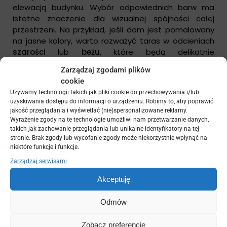
elewacją budynku. Wybór odpowiednich barw ma
istotne znaczenie dla wizualnej spójności całej
przestrzeni. Na przykład, jeśli dom jest pomalowany
na jasne kolory, warto rozważyć taras w odcieniach
szarości
lub
beżu
, które będą delikatnie
kontrastować, a jednocześnie wkomponują się w
Zarządzaj zgodami plików
otoczenie. Dla ciemniejszych elewacji świetnie
cookie
sprawdzą się jaśniejsze odcienie podłóg, które
Używamy technologii takich jak pliki cookie do przechowywania i/lub
rozjaśnią przestrzeń i dodadzą jej lekkości.
uzyskiwania dostępu do informacji o urządzeniu. Robimy to, aby poprawić
jakość przeglądania i wyświetlać (nie)spersonalizowane reklamy.
Dobrze dobrana kolorystyka nie tylko wpływa na
Wyrażenie zgody na te technologie umożliwi nam przetwarzanie danych,
estetykę tarasu, ale również na jego
funkcjonalność
.
takich jak zachowanie przeglądania lub unikalne identyfikatory na tej
stronie. Brak zgody lub wycofanie zgody może niekorzystnie wpłynąć na
Jasne kolory mogą odbijać światło słoneczne, co
niektóre funkcje i funkcje.
sprawia, że przestrzeń staje się przyjemniejsza w
upalne dni. Warto także pamiętać o tym, że kolory
Zarządzaj serwisami
mogą wpływać na postrzeganie wielkości przestrzeni
Akceptuję
— ciemniejsze odcienie mogą optycznie ją
zmniejszać, podczas gdy jasne ją powiększają.
Odmów
Zobacz preferencje