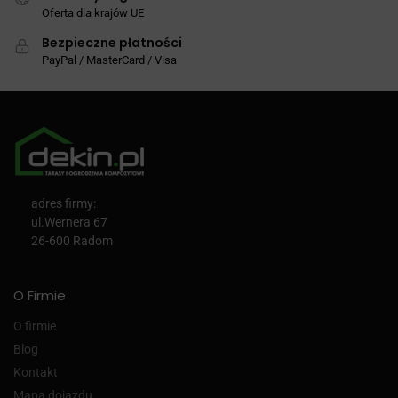
Oferta dla krajów UE
Bezpieczne płatności
PayPal / MasterCard / Visa
adres firmy:
ul.Wernera 67
26-600 Radom
O Firmie
O firmie
Blog
Kontakt
Mapa dojazdu