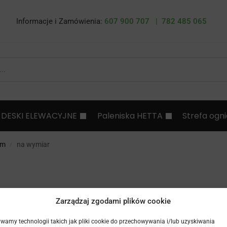
Informacje i Zamówienia:
607 900 707 |
782 485 065
DESKI ELEWACYJNE
Paleniska HETTA
Strefa ogn
im
na wymiar
/
Zarządzaj zgodami plików cookie
wamy technologii takich jak pliki cookie do przechowywania i/lub uzyskiwania