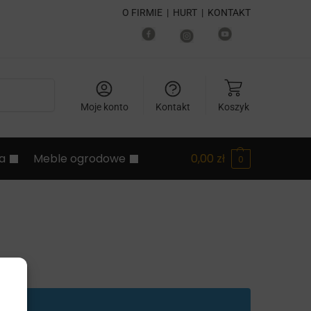
O FIRMIE
|
HURT
|
KONTAKT
Szukaj
Moje konto
Kontakt
Koszyk
ia
Meble ogrodowe
0,00
zł
0