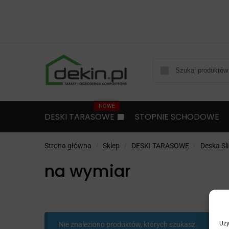
DESKI TARASOWE
STOPNIE SCHODOWE
Strona główna
Sklep
DESKI TARASOWE
Deska Sl
/
/
/
na wymiar
Uży
Nie znaleziono produktów, których szukasz.