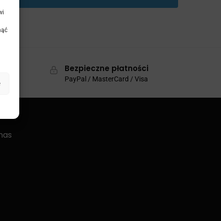
wi
nąć
e
Bezpieczne płatności
PayPal / MasterCard / Visa
e
nas