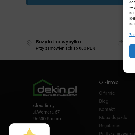
dos
wyś
nam
ide
na 
Zar
Bezpłatna wysyłka
Szy
Przy zamówieniach 15 000 PLN
Wysy
O Firmie
O firmie
Blog
adres firmy:
Kontakt
ul.Wernera 67
Mapa dojazdu
26-600 Radom
Regulamin
Polityka prywatno