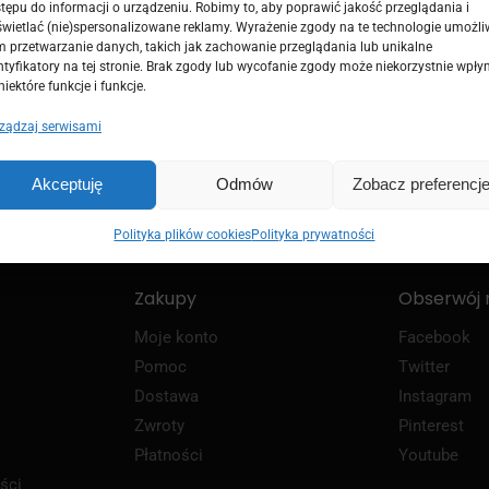
tępu do informacji o urządzeniu. Robimy to, aby poprawić jakość przeglądania i
wietlać (nie)spersonalizowane reklamy. Wyrażenie zgody na te technologie umożli
 przetwarzanie danych, takich jak zachowanie przeglądania lub unikalne
ntyfikatory na tej stronie. Brak zgody lub wycofanie zgody może niekorzystnie wpły
niektóre funkcje i funkcje.
ządzaj serwisami
bka realizacja
Dostawy zagraniczn
łka od 2 do 21 dni roboczych
Oferta dla krajów UE
Akceptuję
Odmów
Zobacz preferencj
Polityka plików cookies
Polityka prywatności
Zakupy
Obserwój 
Moje konto
Facebook
Pomoc
Twitter
Dostawa
Instagram
Zwroty
Pinterest
Płatności
Youtube
ści