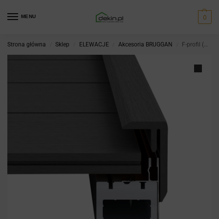
0
MENU
Strona główna
Sklep
ELEWACJE
Akcesoria BRUGGAN
F-profil (WPC + alum.) Basalt
/
/
/
/