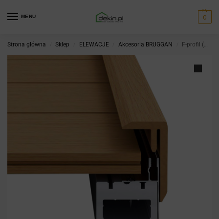
0
MENU
Strona główna
Sklep
ELEWACJE
Akcesoria BRUGGAN
F-profil (WPC + alum.) Maple
/
/
/
/