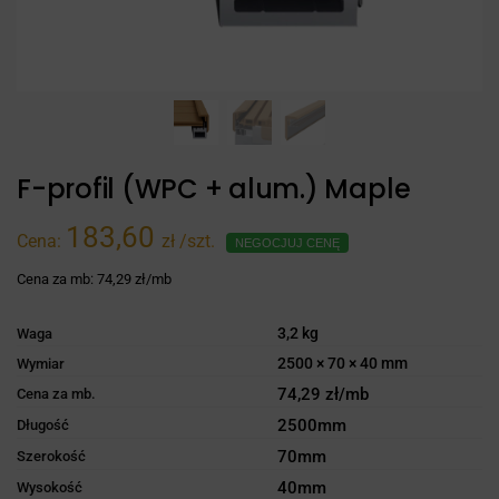
F-profil (WPC + alum.) Maple
183,60
Cena:
zł
/szt.
NEGOCJUJ CENĘ
Cena za mb:
74,29 zł/mb
3,2 kg
Waga
2500 × 70 × 40 mm
Wymiar
74,29 zł/mb
Cena za mb.
2500mm
Długość
70mm
Szerokość
40mm
Wysokość