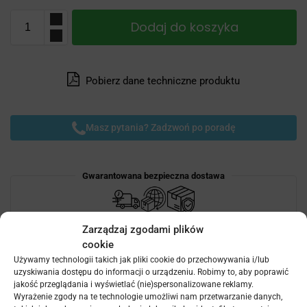
Dodaj do koszyka
Pobierz dane techniczne produktu
Masz pytania? Zadzwoń po poradę
Gwarantowana bezpieczna dostawa
Zarządzaj zgodami plików
cookie
Gwarantowane bezpieczne transakcje
Używamy technologii takich jak pliki cookie do przechowywania i/lub
uzyskiwania dostępu do informacji o urządzeniu. Robimy to, aby poprawić
jakość przeglądania i wyświetlać (nie)spersonalizowane reklamy.
Wyrażenie zgody na te technologie umożliwi nam przetwarzanie danych,