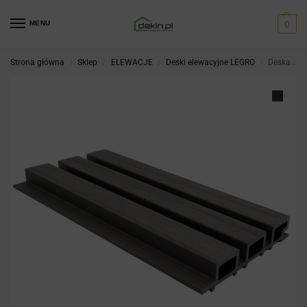
0
MENU
Strona główna
Sklep
ELEWACJE
Deski elewacyjne LEGRO
Deska elewacyjna Legro Natural FS 15 Basalt
/
/
/
/