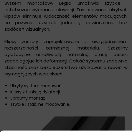
System montażowy Legro umożliwia szybkie i
estetyczne wykonanie elewacji. Zastosowanie ukrytych
klipsów eliminuje widoczność elementów mocujących,
co pozwala uzyskać jednolitą powierzchnię bez
zakłóceń wizualnych.
Klipsy zostały zaprojektowane z uwzględnieniem
rozszerzalności termicznej materiału. Szczeliny
dylatacyjne umożliwiają naturalną pracę desek,
zapobiegając ich deformacji. Całość systemu zapewnia
stabilność oraz bezpieczeństwo użytkowania nawet w
wymagających warunkach.
Ukryty system mocowań.
Klipsy z funkcją dylatacji.
Sprawny montaż.
Trwałe i stabilne mocowanie.