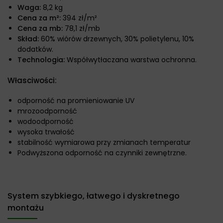
Waga:
8,2 kg
Cena za m²:
394 zł/m²
Cena za mb:
78,1 zł/mb
Skład:
60% wiórów drzewnych, 30% polietylenu, 10%
dodatków.
Technologia:
Współwytłaczana warstwa ochronna.
Własciwości:
odporność na promieniowanie UV
mrozoodporność
wodoodporność
wysoka trwałość
stabilność wymiarowa przy zmianach temperatur
Podwyższona odporność na czynniki zewnętrzne.
System szybkiego, łatwego i dyskretnego
montażu