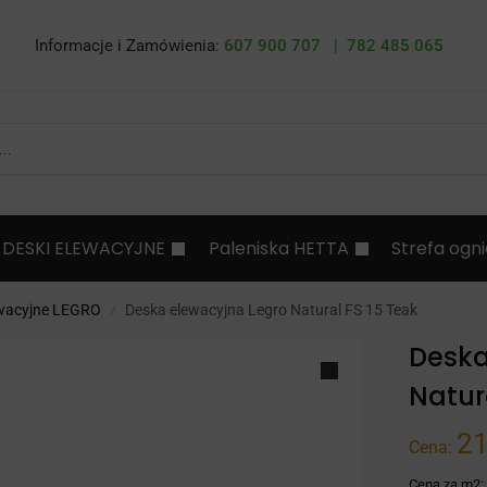
Informacje i Zamówienia:
607 900 707 |
782 485 065
DESKI ELEWACYJNE
Paleniska HETTA
Strefa ogn
ewacyjne LEGRO
Deska elewacyjna Legro Natural FS 15 Teak
/
Deska
Natur
2
Cena:
Cena za m2