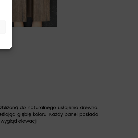
e
zbliżoną do naturalnego usłojenia drewna.
eślając głębię koloru. Każdy panel posiada
 wygląd elewacji.