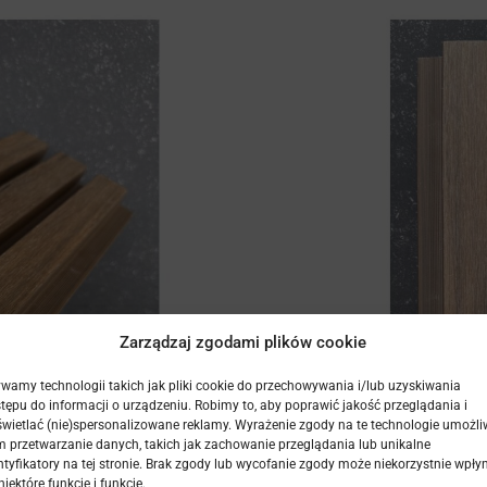
Zarządzaj zgodami plików cookie
wamy technologii takich jak pliki cookie do przechowywania i/lub uzyskiwania
tępu do informacji o urządzeniu. Robimy to, aby poprawić jakość przeglądania i
wietlać (nie)spersonalizowane reklamy. Wyrażenie zgody na te technologie umożli
 przetwarzanie danych, takich jak zachowanie przeglądania lub unikalne
ntyfikatory na tej stronie. Brak zgody lub wycofanie zgody może niekorzystnie wpły
niektóre funkcje i funkcje.