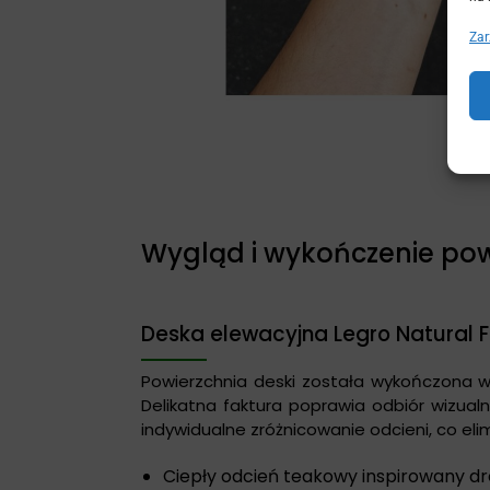
Zar
Wygląd i wykończenie pow
Deska elewacyjna Legro Natural F
Powierzchnia deski została wykończona w 
Delikatna faktura poprawia odbiór wizualn
indywidualne zróżnicowanie odcieni, co elim
Ciepły odcień teakowy inspirowany 