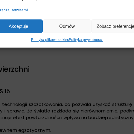
ządzaj serwisami
Akceptuję
Odmów
Zobacz preferencj
Polityka plików cookies
Polityka prywatności
ierzchni
S 15
technologii szczotkowania, co pozwala uzyskać strukturę 
y i sprawia, że światło rozkłada się nierównomiernie, podkr
inuje efekt powtarzalności i wpływa na bardziej realistyczny
drewnem egzotycznym.