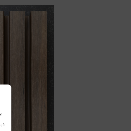
wi
nąć