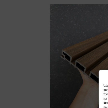
Uży
dos
wyś
nam
ide
na 