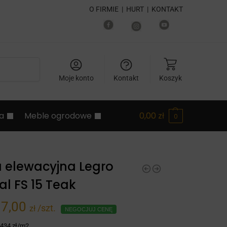
O FIRMIE
|
HURT
|
KONTAKT
Szukaj
Moje konto
Kontakt
Koszyk
ia
Meble ogrodowe
0,00
zł
0
 elewacyjna Legro
al FS 15 Teak
17,00
/szt.
zł
NEGOCJUJ CENĘ
:
434 zł/m2