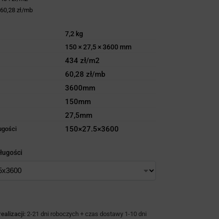
:
60,28 zł/mb
7,2 kg
150 × 27,5 × 3600 mm
434 zł/m2
60,28 zł/mb
3600mm
150mm
27,5mm
150×27.5×3600
ugości
ługości
ealizacji:
2-21 dni roboczych + czas dostawy 1-10 dni