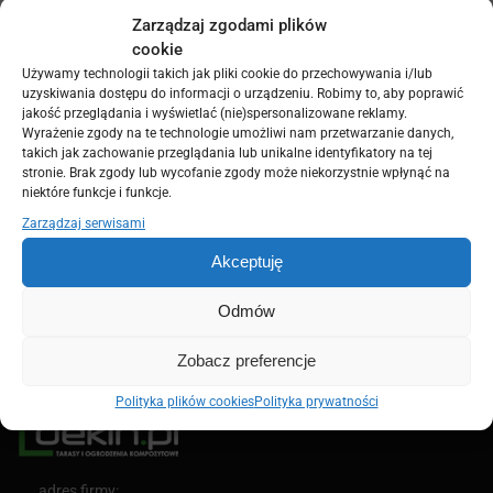
Wybierz opcje
Wybierz opcje
Zarządzaj zgodami plików
cookie
Wyświetlanie wszystkich wyników: 4
Używamy technologii takich jak pliki cookie do przechowywania i/lub
uzyskiwania dostępu do informacji o urządzeniu. Robimy to, aby poprawić
Bezpłatna wysyłka
jakość przeglądania i wyświetlać (nie)spersonalizowane reklamy.
Wyrażenie zgody na te technologie umożliwi nam przetwarzanie danych,
Przy zamówieniach 15 000 PLN
takich jak zachowanie przeglądania lub unikalne identyfikatory na tej
Szybka realizacja
stronie. Brak zgody lub wycofanie zgody może niekorzystnie wpłynąć na
niektóre funkcje i funkcje.
Wysyłka od 2 do 21 dni roboczych
Zarządzaj serwisami
Dostawy zagraniczne
Oferta dla krajów UE
Akceptuję
Bezpieczne płatności
Odmów
PayPal / MasterCard / Visa
Zobacz preferencje
Polityka plików cookies
Polityka prywatności
adres firmy: