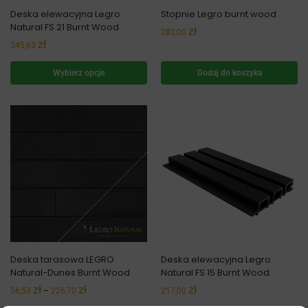
Deska elewacyjna Legro
Stopnie Legro burnt wood
Natural FS 21 Burnt Wood
zł
282,00
zł
345,63
Wybierz opcje
Dodaj do koszyka
Deska tarasowa LEGRO
Deska elewacyjna Legro
Natural-Dunes Burnt Wood
Natural FS 15 Burnt Wood
zł
zł
zł
56,53
–
226,70
217,00