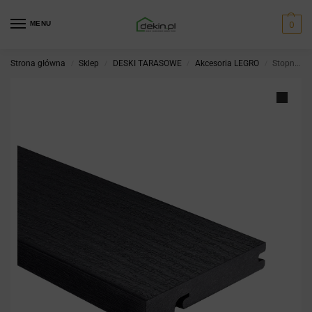
0
MENU
Strona główna
Sklep
DESKI TARASOWE
Akcesoria LEGRO
Stopnie Legro burnt wood
/
/
/
/