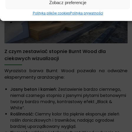
Zobacz preferencje
Polityka plików cookies
Polityka prywatności
Z czym zestawiać stopnie Burnt Wood dla
ciekawych wizualizacji
Wyrazista barwa Burnt Wood pozwala na odważne
eksperymenty aranżacyjne:
Jasny beton i kamień:
Zestawienie bardzo ciemnego,
niemal czarnego stopnia z jasnymi płytami betonowymi
tworzy bardzo modny, kontrastowy efekt „Black &
White”.
Roślinność:
Ciemny kolor tła pięknie eksponuje zieleń
roślin doniczkowych i trawników, nadając ogrodowi
bardziej uporządkowany wygląd.