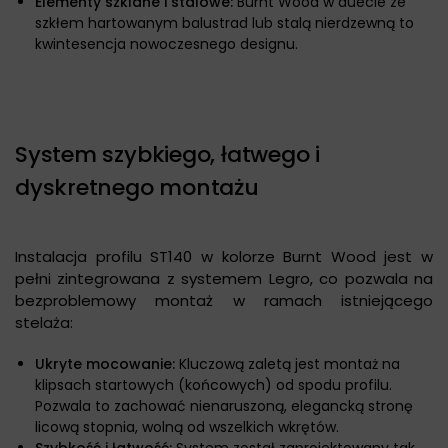
Elementy szklane i stalowe:
Burnt Wood w duecie ze
szkłem hartowanym balustrad lub stalą nierdzewną to
kwintesencja nowoczesnego designu.
System szybkiego, łatwego i
dyskretnego montażu
Instalacja profilu ST140 w kolorze Burnt Wood jest w
pełni zintegrowana z systemem Legro, co pozwala na
bezproblemowy montaż w ramach istniejącego
stelaża:
Ukryte mocowanie:
Kluczową zaletą jest montaż na
klipsach startowych (końcowych) od spodu profilu.
Pozwala to zachować nienaruszoną, elegancką stronę
licową stopnia, wolną od wszelkich wkrętów.
Szybkość i łatwość:
System został zaprojektowany tak,