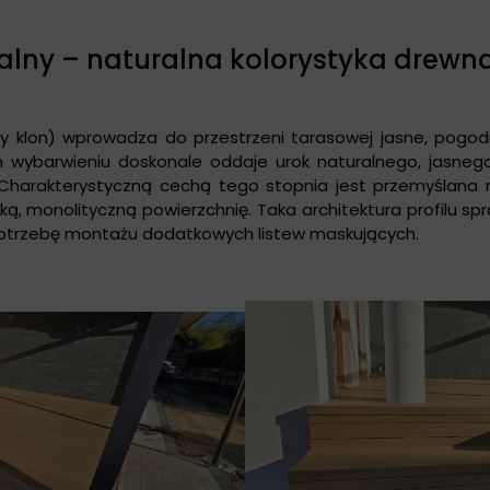
ualny – naturalna kolorystyka drewn
ty klon) wprowadza do przestrzeni tarasowej jasne, pogodn
tym wybarwieniu doskonale oddaje urok naturalnego, jasn
 Charakterystyczną cechą tego stopnia jest przemyślana 
ką, monolityczną powierzchnię. Taka architektura profilu s
c potrzebę montażu dodatkowych listew maskujących.