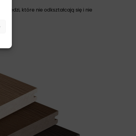
wędzi, które nie odkształcają się i nie
e