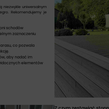
ą niezwykle uniwersalnym
egro. Rekomendujemy je
pni schodów
telnym zaznaczeniu
arasu, co pozwala
kcję.
ów, aby nadać im
widocznych elementów
Z czym zestawiać stopn