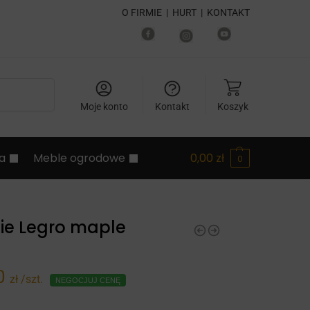
O FIRMIE
|
HURT
|
KONTAKT
Szukaj
Moje konto
Kontakt
Koszyk
ia
Meble ogrodowe
0,00
zł
0
ie Legro maple
0
zł
/szt.
NEGOCJUJ CENĘ