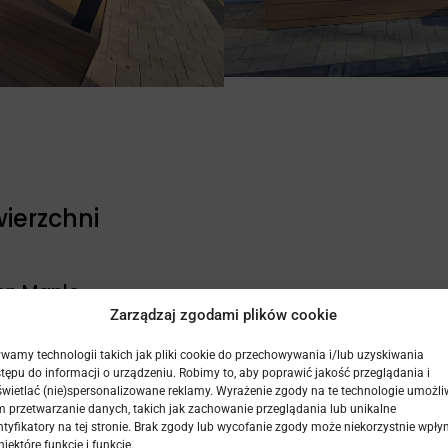
ierzchni
en Maple
Zarządzaj zgodami plików cookie
Golden Maple to doskonały wybór do mniejszych ogrodów
wamy technologii takich jak pliki cookie do przechowywania i/lub uzyskiwania
ewna doda konstrukcji świeżości.
tępu do informacji o urządzeniu. Robimy to, aby poprawić jakość przeglądania i
ki zastosowaniu klipsów mocowanych od spodu, unikamy
wietlać (nie)spersonalizowane reklamy. Wyrażenie zgody na te technologie umożli
 przetwarzanie danych, takich jak zachowanie przeglądania lub unikalne
ntyfikatory na tej stronie. Brak zgody lub wycofanie zgody może niekorzystnie wpły
wnia płynność wizualną – rysunek powierzchni jest spójny
niektóre funkcje i funkcje.