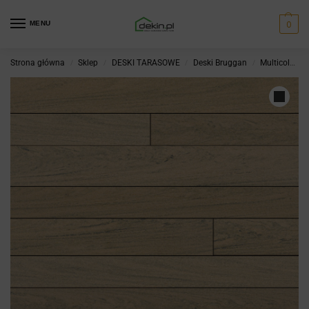
0
MENU
Strona główna
Sklep
DESKI TARASOWE
Deski Bruggan
Multicolor
/
/
/
/