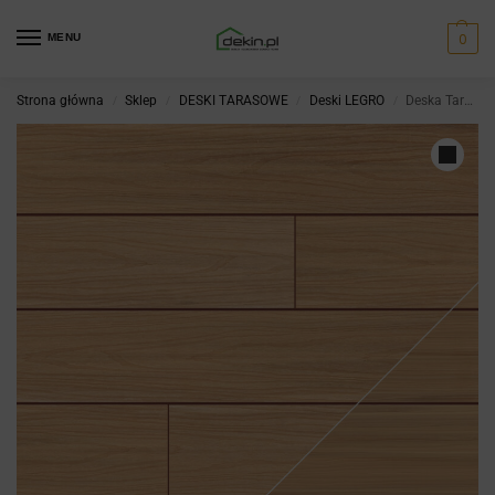
0
MENU
Strona główna
Sklep
DESKI TARASOWE
Deski LEGRO
Deska Tarasowa LEGRO Natural-Dunes Maple
/
/
/
/