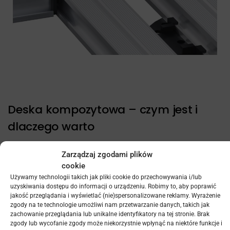
Deska kompozytowa – czym jest i
dlaczego warto
Zarządzaj zgodami plików
Kompozyt WPC to materiał zaprojektowany z myślą o
cookie
trwałości i ograniczeniu konieczności konserwacji. Łączy
Używamy technologii takich jak pliki cookie do przechowywania i/lub
właściwości drewna i tworzyw sztucznych, eliminując ich
uzyskiwania dostępu do informacji o urządzeniu. Robimy to, aby poprawić
słabsze strony.
jakość przeglądania i wyświetlać (nie)spersonalizowane reklamy. Wyrażenie
zgody na te technologie umożliwi nam przetwarzanie danych, takich jak
zachowanie przeglądania lub unikalne identyfikatory na tej stronie. Brak
Zalety kompozytu
zgody lub wycofanie zgody może niekorzystnie wpłynąć na niektóre funkcje i