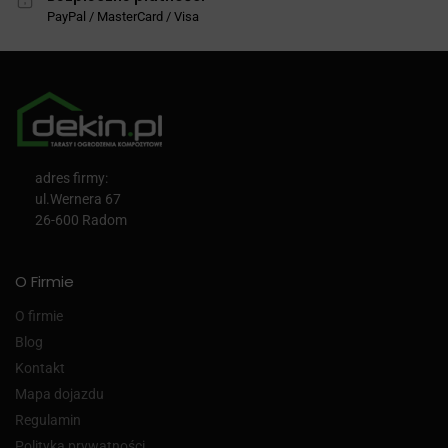
PayPal / MasterCard / Visa
adres firmy:
ul.Wernera 67
26-600 Radom
O Firmie
O firmie
Blog
Kontakt
Mapa dojazdu
Regulamin
Polityka prywatności