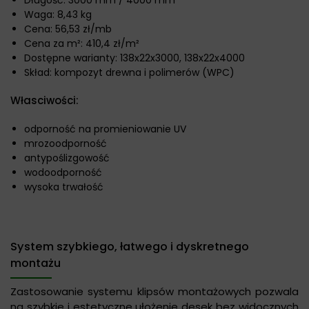
Waga: 8,43 kg
Cena: 56,53 zł/mb
Cena za m²: 410,4 zł/m²
Dostępne warianty: 138x22x3000, 138x22x4000
Skład: kompozyt drewna i polimerów (WPC)
Własciwości:
odporność na promieniowanie UV
mrozoodporność
antypoślizgowość
wodoodporność
wysoka trwałość
System szybkiego, łatwego i dyskretnego
montażu
Zastosowanie systemu klipsów montażowych pozwala
na szybkie i estetyczne ułożenie desek bez widocznych