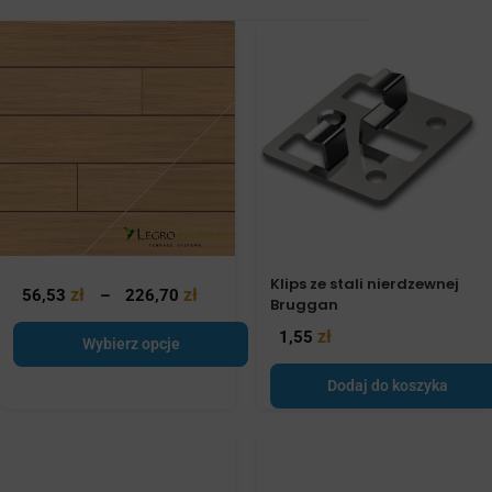
Klips ze stali nierdzewnej
zł
zł
56,53
–
226,70
Bruggan
zł
1,55
Wybierz opcje
Dodaj do koszyka