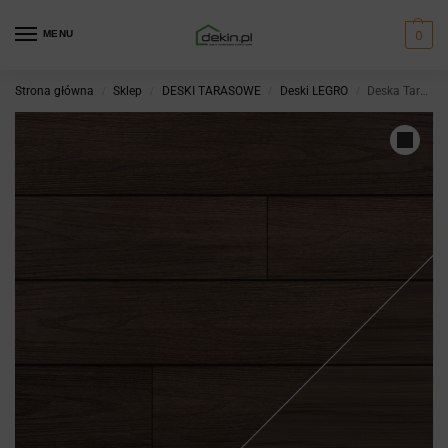
0
MENU
Strona główna
Sklep
DESKI TARASOWE
Deski LEGRO
Deska Tarasowa LEGRO Natural-Dunes Walnut
/
/
/
/