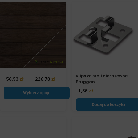
Klips ze stali nierdzewnej
zł
zł
56,53
–
226,70
Bruggan
zł
1,55
Wybierz opcje
Dodaj do koszyka