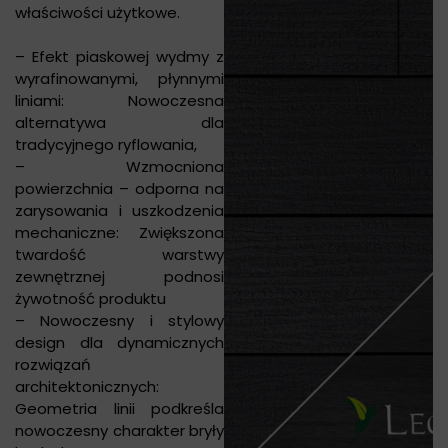
właściwości użytkowe.
– Efekt piaskowej wydmy z
wyrafinowanymi, płynnymi
liniami: Nowoczesna
alternatywa dla
tradycyjnego ryflowania,
– Wzmocniona
powierzchnia – odporna na
zarysowania i uszkodzenia
mechaniczne: Zwiększona
twardość warstwy
zewnętrznej podnosi
żywotność produktu
– Nowoczesny i stylowy
design dla dynamicznych
rozwiązań
architektonicznych:
Geometria linii podkreśla
nowoczesny charakter bryły