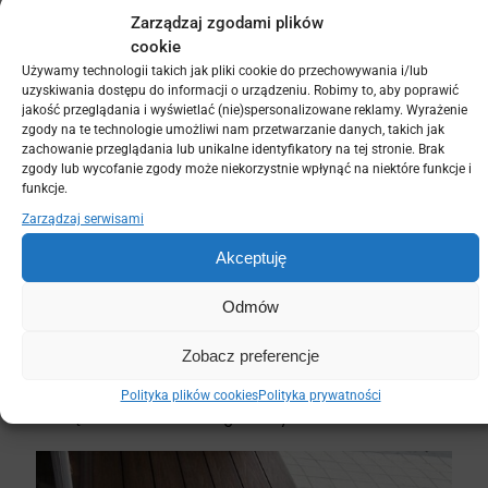
promieniowanie UV zapobiega degradacji materiału.
Zarządzaj zgodami plików
Długotrwała ochrona przed uszkodzeniami: wysoka
cookie
odporność na ścieranie i uderzenia mechaniczne.
Przyjazność dla środowiska: skład oparty na surowcach
Używamy technologii takich jak pliki cookie do przechowywania i/lub
uzyskiwania dostępu do informacji o urządzeniu. Robimy to, aby poprawić
wtórnych, produkt w pełni recyklingowalny.
jakość przeglądania i wyświetlać (nie)spersonalizowane reklamy. Wyrażenie
Brak konieczności konserwacji: system nie wymaga
zgody na te technologie umożliwi nam przetwarzanie danych, takich jak
olejowania, malowania ani cyklinowania.
zachowanie przeglądania lub unikalne identyfikatory na tej stronie. Brak
Bezpieczeństwo stosowania: powierzchnia
zgody lub wycofanie zgody może niekorzystnie wpłynąć na niektóre funkcje i
antypoślizgowa, brak ryzyka powstawania drzazg oraz
funkcje.
właściwości antyalergiczne (odporność na grzyby i
Zarządzaj serwisami
pleśń).
Szybki montaż: optymalizacja czasu pracy dzięki
Akceptuję
systemowym rozwiązaniom łączącym.
Stabilność w kontakcie z wodą: deski nie puchną i nie
Odmów
chłoną wilgoci; ewentualne liniowe zmiany wymiarów są
kompensowane przez luz montażowy.
Zobacz preferencje
Brak uginania i odkształceń: wysoka sztywność profilu
zapobiega deformacjom nawet pod dużym
Polityka plików cookies
Polityka prywatności
obciążeniem meblami ogrodowymi