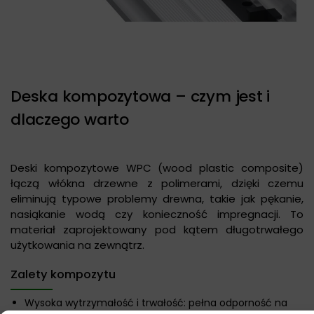
Deska kompozytowa – czym jest i
dlaczego warto
Deski kompozytowe WPC (wood plastic composite)
łączą włókna drzewne z polimerami, dzięki czemu
eliminują typowe problemy drewna, takie jak pękanie,
nasiąkanie wodą czy konieczność impregnacji. To
materiał zaprojektowany pod kątem długotrwałego
użytkowania na zewnątrz.
Zalety kompozytu
Wysoka wytrzymałość i trwałość: pełna odporność na