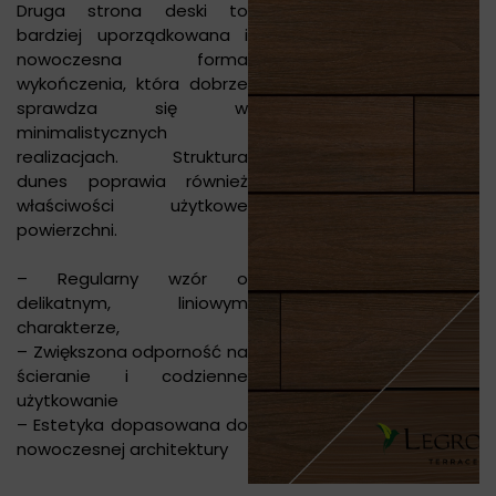
Druga strona deski to
bardziej uporządkowana i
nowoczesna forma
wykończenia, która dobrze
sprawdza się w
minimalistycznych
realizacjach. Struktura
dunes poprawia również
właściwości użytkowe
powierzchni.
– Regularny wzór o
delikatnym, liniowym
charakterze,
– Zwiększona odporność na
ścieranie i codzienne
użytkowanie
– Estetyka dopasowana do
nowoczesnej architektury