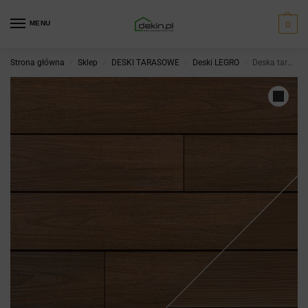
0
MENU
Strona główna
Sklep
DESKI TARASOWE
Deski LEGRO
Deska tarasowa LEGRO Natural-Dunes Teak
/
/
/
/