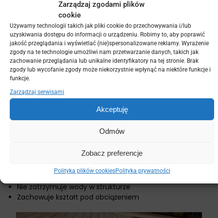
Zarządzaj zgodami plików
materiału
cookie
Używamy technologii takich jak pliki cookie do przechowywania i/lub
uzyskiwania dostępu do informacji o urządzeniu. Robimy to, aby poprawić
Kompozyt WPC to materiał łączący włókna drzewne i
jakość przeglądania i wyświetlać (nie)spersonalizowane reklamy. Wyrażenie
tworzywa sztuczne, co pozwala uzyskać wysoką
zgody na te technologie umożliwi nam przetwarzanie danych, takich jak
zachowanie przeglądania lub unikalne identyfikatory na tej stronie. Brak
odporność na czynniki zewnętrzne. W przeciwieństwie
zgody lub wycofanie zgody może niekorzystnie wpłynąć na niektóre funkcje i
do drewna, nie wymaga regularnej konserwacji i lepiej
funkcje.
znosi wilgoć oraz zmiany temperatur.
Zarządzaj serwisami
Zalety kompozytu
Akceptuję
Odporność na działanie warunków atmosferycznych
Odmów
Ochrona przed uszkodzeniami mechanicznymi
Brak konieczności impregnacji i olejowania
Zobacz preferencje
Stabilność wymiarowa w różnych temperaturach
Bezpieczna powierzchnia bez drzazg
Polityka plików cookies
Polityka prywatności
Odporność na wilgoć i rozwój grzybów
Nie zatrzymuje wody w strukturze
Zachowuje kształt pod obciążeniem